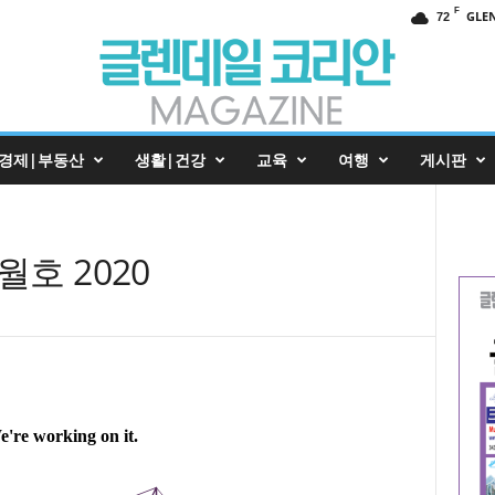
F
GLE
72
경제|부동산
생활|건강
교육
여행
게시판
호 2020