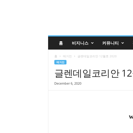
글
홈
비지니스
커뮤니티
렌
데
홈
매거진
글렌데일코리안 12월호 2020
일
매거진
코
글렌데일코리안 12월
리
안
매
December 6, 2020
거
진
업
소
록
|
G
l