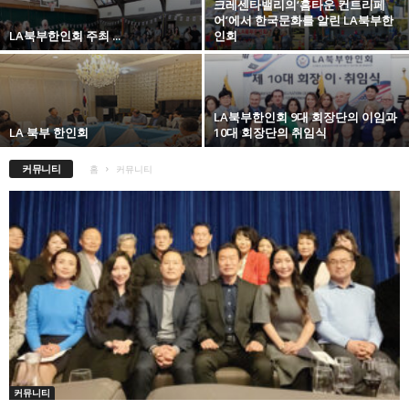
크레센타밸리의‘홈타운 컨트리페
어’에서 한국문화를 알린 LA북부한
LA북부한인회 주최 ...
인회
LA북부한인회 9대 회장단의 이임과
LA 북부 한인회
10대 회장단의 취임식
커뮤니티
홈
커뮤니티
커뮤니티