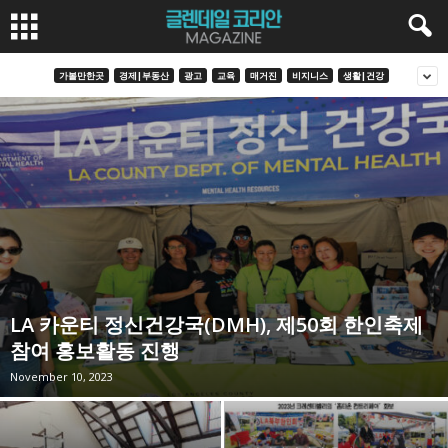
가볼만한곳
경제|부동산
광고
교육
매거진
비지니스
생활|건강
LA 카운티 정신건강국(DMH), 제50회 한인축제
참여 홍보활동 진행
November 10, 2023