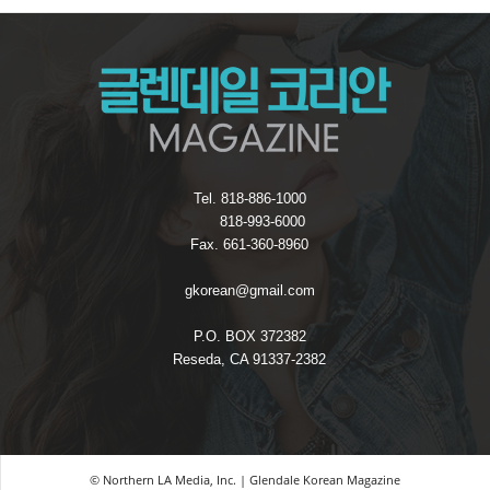
Tel. 818-886-1000
818-993-6000
Fax. 661-360-8960
gkorean@gmail.com
P.O. BOX 372382
Reseda, CA 91337-2382
© Northern LA Media, Inc. | Glendale Korean Magazine