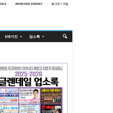
DALE
08/09/2026 SUNDAY
로그인 / 가입
E매거진
업소록