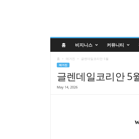
글
홈
비지니스
커뮤니티
렌
데
홈
매거진
글렌데일코리안 5월
일
매거진
코
글렌데일코리안 5
리
안
매
May 14, 2026
거
진
업
소
록
|
G
l