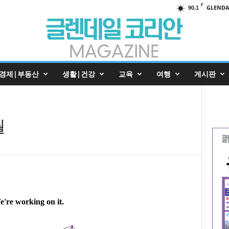
F
GLENDA
90.1
경제|부동산
생활|건강
교육
여행
게시판
월