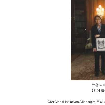
e
n
d
a
l
e
K
o
r
e
a
n
뉴홉 디
8강에 들
GIA(Global Initiatives Allia