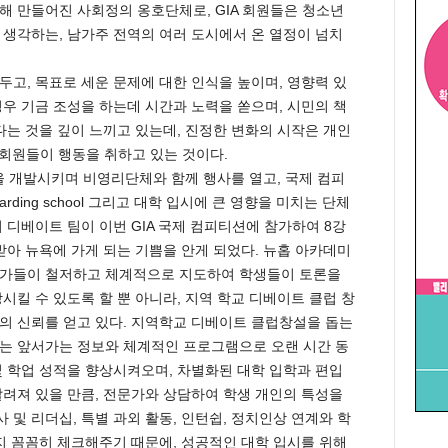
해 만들어진 사회정의 옹호단체로, GIA 회원들은 청소년
 생각하는, 남가주 전역의 여러 도시에서 온 열정이 넘치
 두고, 목표로 세운 문제에 대한 인식을 높이며, 영향력 있
경우 기금 조성을 하는데 시간과 노력을 쏟으며, 시민의 책
다는 것을 깊이 느끼고 있는데, 진정한 변화의 시작은 개인
 회원들이 행동을 취하고 있는 것이다.
을 개발시키며 비영리단체와 함께 행사를 열고, 국제 컴피
Boarding school 그리고 대학 입시에 큰 영향을 미치는 단체
 디베이트 팀이 이번 GIA 국제 컴피티션에 참가하여 8강
받아 뉴욕에 가게 되는 기쁨을 안게 되었다. 뉴홉 아카데미
문가들이 철저하고 체계적으로 지도하여 학생들이 토론을
시킬 수 있도록 할 뿐 아니라, 지역 학교 디베이트 클럽 창
의 신뢰를 얻고 있다. 지역학교 디베이트 클럽창설을 돕는
는 앞서가는 정보와 체계적인 프로그램으로 오랜 시간 동
및 학업 성적을 향상시켜오며, 차별화된 대학 입학과 편입
알려져 있을 만큼, 전문가와 상담하여 학생 개인의 특성을
및 리더십, 특별 과외 활동, 인턴쉽, 정치인상 연계와 학
까지 꼼꼼히 체크해주기 때문에, 성공적인 대학 입시를 위해