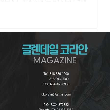
Tel. 818-886-1000
818-993-6000
Fax. 661-360-8960
gkorean@gmail.com
P.O. BOX 372382
Reseda, CA 91337-2382