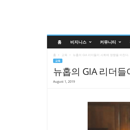
글
홈
비지니스
커뮤니티
렌
데
홈
교육
뉴홉의 GIA 리더들이 사회에 영향을 미친다.
일
교육
코
뉴홉의 GIA 리더들
리
안
매
August 1, 2019
거
진
업
소
록
|
G
l