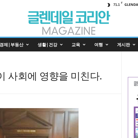
F
GLENDA
71.1
경제|부동산
생활|건강
교육
여행
게시판
이 사회에 영향을 미친다.