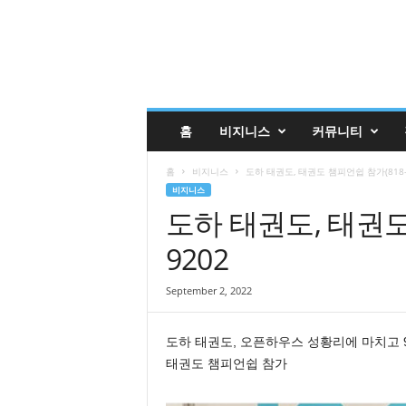
글
홈
비지니스
커뮤니티
렌
데
홈
비지니스
도하 태권도, 태권도 챔피언쉽 참가(818-2
일
비지니스
코
도하 태권도, 태권도 
리
안
9202
매
거
진
September 2, 2022
업
소
도하 태권도, 오픈하우스 성황리에 마치고 9
록
태권도 챔피언쉽 참가
|
G
l