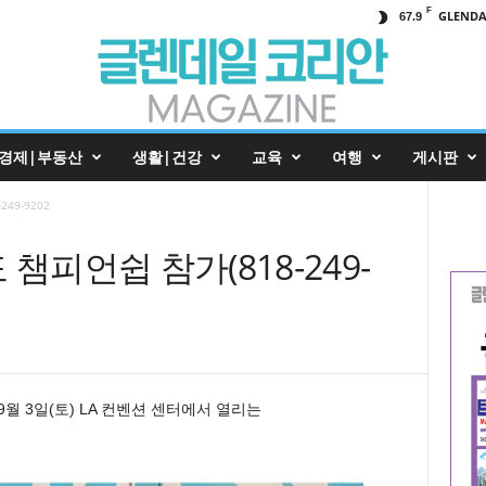
F
GLENDA
67.9
경제|부동산
생활|건강
교육
여행
게시판
49-9202
챔피언쉽 참가(818-249-
월 3일(토) LA 컨벤션 센터에서 열리는