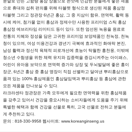
분말로 만든 고함량 홍삼 상품으로 쓴맛에 민감한 분들에게 좋은 제품
으로 휴대와 섭취 편의를 위해 타블렛 형식으로 생산된 제품 홍삼정
타블렛 그리고 정관장 6년근 홍삼, 그 중 지삼이 함유, 면역력, 활력 동
시에 케어, 첨가물 없이 홍삼과 정제수만 사용한 프리미엄 스틱 홍삼
홍삼정 에브리타임 리미티드 등이 있다. 또한 엄선된 녹용을 원료로
전통의 지혜와 정성을 담은 고귀한 프리미엄 보양제품인 천녹정, 천녹
청이 있으며, 여성 미용건강과 갱년기 극복에 효과적인 화애락 본진,
남성 활력과 정신적 육체적 피로개선에 효능이 탁월한 홍천웅, 이밖에
청소년 수험생을 위한 체력 유지와 집중력을 증강시켜주는 아이패스,
어린이 유아용 보약으로 면역력 증가와 상장 및 두뇌발달에 좋은 홍이
장군, 6년근 홍삼 중 홍삼 명장이 직접 선별하고 달여낸 뿌리홍삼으로
품격 있는 100% 홍삼제품인 홍삼달임액과 뿌리홍삼 등 홍삼에 관한
모든 제품을 만나보실 수 있다.
라크라센타 정관장은 가족 모두에게 필요한 면역력을 위한 홍삼제품
을 갖추고 있어서 건강을 중요시하는 소비자들에게 도움을 주기 위해
특별한 혜택과 함께 건강을 선물로 특히, 고국 선물로 전하고 분들에
게 추천하고 있다.
문의 : 818-330-9958 웹사이트: www.koreanginseng.us