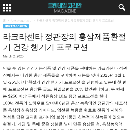
홈
Uncategorized
라크라센타 정관장의 홍삼제품환절기 건강 챙기기 프로모션
UNCATEGORIZED
라크라센타 정관장의 홍삼제품환절
기 건강 챙기기 프로모션
March 2, 2025
믿을 수 있는 건강기능식품 및 건강 제품을 판매하는 라크라센타 정관
장에서는 다양한 홍삼 제품들을 구비하여 새봄을 맞아 2025년 3월 1
일~25일까지 ‘환절기 건강 챙기기 프로모션’을 진행하고 있는데 첫 번
째 프로모션은 홍삼톤 골드, 봉밀절편을 20% 할인판매하고, 두 번째
는 $250 이상 구매시 석류홍삼 10포 증정 프로모션을 한다.
100년 전통의 노하우로 달여낸 6년근 홍삼 농축액인 정관장의 대표상
품 홍삼정 & 홍삼정 리미티드, 엄선된 녹용을 원료로 전통의 지혜와
정성을 담은 고귀한 프리미엄 보양제품인 천녹정과 천녹톤이 있으며
환절기, 기침 및 목에 좋은 성분을 넣어 만든 홍삼톤 청, 홍삼농축액