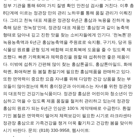
정부 기관을 통해 60여 가지 질병 확인 안전성 검사를 거친다. 이후 총
8단계에 이르는 정관장 만의 관리 노하우를 통해 품질 관리가 이뤄진
다. 그리고 천녹 대표 제품은 정관장 6년근 홍삼과 녹용을 진하게 농
축해 담은 ‘천녹정’인데, 정관장 대표 제품인 ‘홍삼정’과 같이 농축액
형태로 담아내 깊고 진한 맛을 찾는 소비자들에게 인기다. ‘천녹톤’은
녹용농축액과 6년근 홍삼농축액을 주원료로 숙지황, 구기자, 당귀 등
식물성 원료를 균형 있게 배합해 피로회복에 도움을 줄 수 있도록 제
조했다. 빠른 기력회복과 체력증진을 원할 때 섭취하면 좋은 제품이
다. 이밖에 섭취가 간편해 많이 찾는 홍삼톤골드, 홍삼톤마일드, 화애
락퀸, 화애락본 등 봄철 환절기에 필요한 홍삼제품을 판매하고 있다.
또한 면역력이 중요한 요즘 자녀를 위해 다양한 건강 상품을 찾는 부
모들이 많아졌는데 특히 홍이장군과 아이패스는 자녀를 위한 정관장
의 대표적인 건강기능식품이다. 정관장 홍삼은 어린이와 청소년이 안
심하고 먹을 수 있도록 제품 품질을 철저히 관리하고 있는데 정관장
홍삼의 원료가 되는 6년근 인삼은 100％ 계약재배로 수급한다. 환절
기인 봄철은 면역력이 떨어져 체력보강이 필요한 시기로 라크라센타
정관장 홍삼으로 가족건강을 챙겨 더욱 활기차고 건강한 봄을 맞이하
시기 바란다. 문의: (818) 330-9958, 웹사이트: