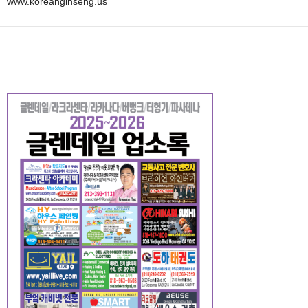
www.koreanginseng.us