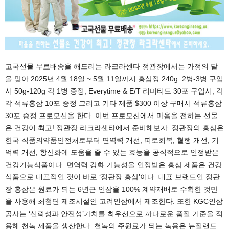
고국선물 무료배송을 해드리는 라크라센타 정관장에서는 가정의 달
을 맞아 2025년 4월 18일 ~ 5월 11일까지 홍삼정 240g: 2병-3병 구입
시 50g-120g 각 1병 증정, Everytime & E/T 리미티드 30포 구입시, 각
각 석류홍삼 10포 증정 그리고 기타 제품 $300 이상 구매시 석류홍삼
30포 증정 프로모션을 한다. 이번 프로모션에서 마음을 전하는 선물
은 건강이 최고! 정관장 라크라센타에서 준비해보자. 정관장의 홍삼은
한국 식품의약품안전처로부터 면역력 개선, 피로회복, 혈행 개선, 기
억력 개선, 항산화에 도움을 줄 수 있는 효능을 공식적으로 인정받은
건강기능식품이다. 면역력 강화 기능성을 인정받은 홍삼 제품은 건강
식품으로 대표적인 것이 바로 ‘정관장 홍삼’이다. 대표 브랜드인 정관
장 홍삼은 원료가 되는 6년근 인삼을 100% 계약재배로 수확한 것만
을 사용해 최첨단 제조시설인 고려인삼에서 제조한다. 또한 KGC인삼
공사는 ‘신뢰성과 안전성’가치를 최우선으로 까다로운 품질 기준을 적
용해 천녹 제품을 생산한다. 천녹의 주원료가 되는 녹용은 뉴질랜드