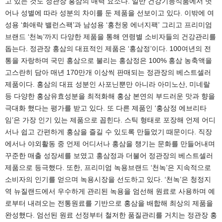
고 있는 것도 정관장 홍삼의 매력 요소다. 일반 건강기능식품에서 벗
어나 성별에 따라 성분의 차이를 둔 제품을 선보이고 있다. 이밖에 여
성용 ‘화애락 밸런스팩’과 남성용 ‘홍천웅 에너지팩’ 그리고 프리미엄
브랜드 ‘천녹’까지 다양한 제품을 통해 연령별 소비자들의 건강관리를
돕는다. 정관장 홍삼의 대표적인 제품은 ‘홍삼정’이다. 100여년의 전
통을 자랑하며 국민 홍삼으로 불리는 홍삼정은 100% 홍삼 농축액을
고스란히 담아 매년 170만개 이상씩 판매되는 정관장의 베스트셀러
제품이다. 홍삼의 대표 성분인 사포닌뿐만 아니라 아미노산, 미네랄
등 다양한 홍삼유효성분을 최적화해 홍삼 본연의 부드러운 맛과 향을
극대화 했다는 평가를 받고 있다. 또 다른 제품인 ‘홍삼정 에브리타
임’은 가장 인기 있는 제품으로 꼽힌다. 스틱 형태로 포장해 언제 어디
서나 쉽고 간편하게 홍삼을 즐길 수 있도록 만들었기 때문이다. 직장
에서나 야외활동 중 언제 어디서나 홍삼을 챙기는 문화를 만들어내며
꾸준한 매출 성장세를 보였고 홍삼정과 더불어 정관장의 베스트셀러
제품으로 등극했다. 또한, 프리미엄 녹용브랜드 ‘천녹’은 지속적으로
소비자의 인기를 얻으며 녹용시장을 선도하고 있다. ‘천녹’은 청정지
역 뉴질랜드에서 우수하게 관리된 녹용을 엄선해 원료로 사용하며 예
로부터 내려오는 전통원료를 기반으로 홍삼을 배합해 최상의 제품을
완성했다. 엄선된 원료 선정부터 철저한 품질관리를 거치는 정관장 홍