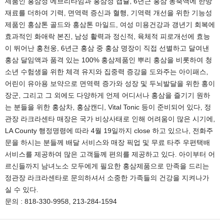
제품인 홍삼정 에브리타임과 홍삼정 캡슐, 6년근 홍삼 농축액에 한방
재료를 더하여 기력, 면역력 증신과 혈행, 기역력 개선을 위한 기능성
제품인 홍삼톤 골드와 홍삼톤 마일드, 여성 미용건강과 갱년기 회복에
효과적인 화애락 본진, 남성 활력과 정신적, 육체적 피로개선에 효능
이 뛰어난 홍천웅, 6년근 홍삼 중 홍삼 명장이 직접 선별하고 달여낸
홍삼 달임액과 품격 있는 100% 홍삼제품인 뿌리 홍삼을 비롯하여 청
소년 수험생을 위한 체격 유지와 집중력 증강을 도와주는 아이패스,
어린이 유아용 보약으로 면역력 증가와 성장 및 두뇌발달을 위한 홍이
장군, 그리고 그 외에도 다양하게 언제 어디서나 홍삼을 즐기기 원하
는 분들을 위한 홍삼차, 홍삼캔디, Vital Tonic 등이 준비되어 있다, 정
관장 라크라센타 매장은 국가 비상사태로 인해 어려움이 많은 시기에,
LA County 행정명령에 따라 4월 19일까지 close 하고 있으나, 전화주
문을 하시는 분들께 배달 서비스와 매장 픽업 및 무료 타주 우편택배
서비스를 제공하여 많은 고객들께 편의를 제공하고 있다. 아이부터 어
르신들까지 남녀노소 모두에게 필요한 홍삼제품으로 만족을 드리는
정관장 라크라센타로 문의하셔서 소중한 가족들의 건강을 지켜나가
실 수 있다.
문의 : 818-330-9958, 213-284-1594