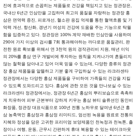
진에 효과적으로 손꼽히는 제품들로 건강을 책임지고 있는 정관장은,
국내산 6년근 인삼만을 고집하며 최고의 품질을 자랑하는 정관장 홍
삼은 면역력 증진, 피로개선, 혈소판 응집 억제를 통한 혈액흐름 및 기
억력 개선, 항산화, 갱년기 여성의 건강에 도움을 주는 기능으로 탁월
함을 입증하고 있다. 정관장은 100% 계약 재배한 인삼만을 사용하며
290여 가지 이상의 검사를 7회 통과해야하는 까다로운 품질관리, 완
전한 원료 확보를 위해서 연 3천억 원의 경작관리비 지원, 매년 이익
의 20%를 홍삼 연구 개발비에 투자하는 원칙을 지켜나가며 흔들리지
않는 철학을 담아내고 있어 더욱 믿을 수 있는데, 다양한 종류의 정관
장 홍삼 제품들을 알뜰하고 기분 좋게 구입하실 수 있는 라크라센타
정관장에서는 다양한 홍삼 제품들을 구비하여 가족들의 건강을 지킬
수 있도록 도와드리고 있다. 홍삼에 관한 모든 것을 만나보실 수 있는
라크라센타 정관장에서는, 정관장 6년근 홍삼의 뿌리보습으로 촉촉하
게 치유하여 피부 근본부터 강하게 키우는 홍삼 뷰티 솔류션인 동인비
화장품, 정관장 대표식품으로 100년 전통 노하우로 달여낸 6년근 홍
삼 농축액인 홍삼정과 홍삼정 리미티드, 엄선된 녹용을 원료로 전통의
지혜와 정성을 담은 고귀한 프리미엄 보양제품인 천녹정과 천녹톤, 출
장이나 여행, 운동, 근무시 간편하게 휴대 복용할 수 있는 테이크아웃