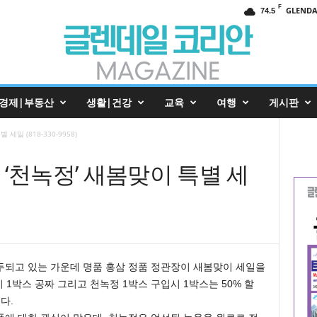
F
GLENDA
74.5
경제|부동산
생활|건강
교육
여행
게시판
일 (818-330-9958)
‘천녹정’ 새봄맞이 특별 세
두되고 있는 가운데 명품 홍삼 정품 정관장이 새봄맞이 세일을
 1박스 공짜 그리고 천녹정 1박스 구입시 1박스는 50% 할
다.