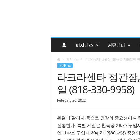
글
홈
비지니스
커뮤니티
렌
데
홈
비지니스
라크라센타 정관장, ‘천녹정’ 새봄맞이 특별 세
일
비지니스
코
라크라센타 정관장, 
리
안
일 (818-330-9958)
매
거
진
February 26, 2022
업
소
환절기 알러지 등으로 건강의 중요성이 대
록
진행한다. 특별 세일은 천녹정 2박스 구입시
|
G
인, 1박스 구입시 30g 2개($80상당) 증정이
l