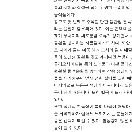
최근 면역성의 중요성이 대두되며 녹용 제품
e
통의 지혜와 정성을 담은 고귀한 프리미엄
n
능식품이다.
d
참고로 첫 번째로 주목할 만한 정관장 천
a
라는 물질이 함유되어 있다. 이는 면역력을
l
계가 무너지며 세포분열 오류가 생기면서 시
e
K
질환을 방지하는 지름길이기도 하다. 또한 
o
로 나이가 들며 더욱 챙겨 드셔야 할 미
r
등의 노년성 질환을 겪고 계시다면 녹용이 
e
글리오사이드는 몸의 노폐물과 나쁜 콜레스
a
원활한 혈액순환을 방해하여 각종 성인병 
n
물을 제거해주면 앞서 전한 질병들 또한 예
마지막으로 녹용은 성장기 어린이에게 도움이
움이 되기 때문이다. 또한 발육이 느린 아
있다.
또한 정관장 천녹정이 특히 다음에 해당하는
근 체력저하가 심하게 느껴지시는 분들에게
좋은 선택이 되실 수 있다. 활동량이 많은
움이 될 수 있다.