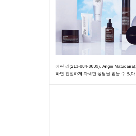
e
n
d
a
l
e
K
o
r
e
에린 리(213-884-8839), Angie Matudair
a
하면 친절하게 자세한 상담을 받을 수 있다
n