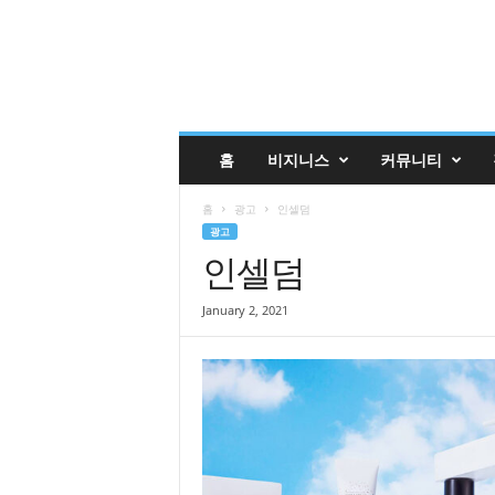
글
홈
비지니스
커뮤니티
렌
데
홈
광고
인셀덤
일
광고
코
인셀덤
리
안
매
January 2, 2021
거
진
업
소
록
|
G
l