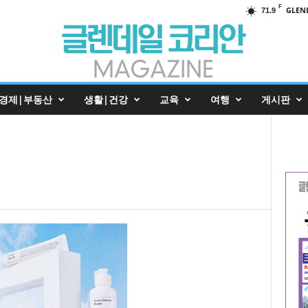
F
GLEN
71.9
경제|부동산
생활|건강
교육
여행
게시판