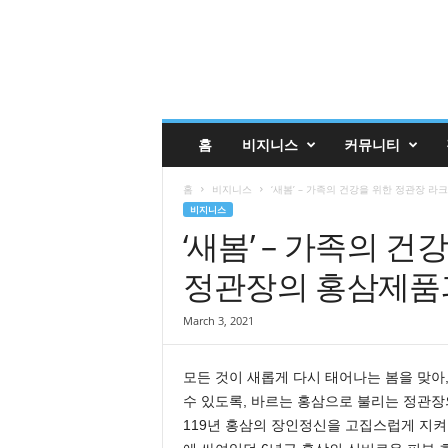
글
홈
비지니스
커뮤니티
렌
데
홈
비지니스
‘새봄’ – 가족의 건강을 위한 정관장 
일
비지니스
코
‘새봄’ – 가족의 
리
안
정관장의 홍삼제품과
매
거
진
March 3, 2021
업
소
모든 것이 새롭게 다시 태어나는 봄을 맞아
록
수 있도록, 바르는 홍삼으로 불리는 정관장
|
G
119년 홍삼의 장인정신을 고집스럽게 지켜
l