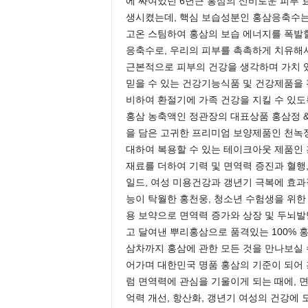
에 싸여있던 6년근 홍삼의 신비로운 피부 효
e
생시켰는데, 핵심 보습성분인 홍삼응축수는
n
고온 스팀하여 홍삼의 보습 에너지를 폭발할
d
응축수로, 우리의 피부를 촉촉하게 치유해
a
근본적으로 피부의 건강을 생각하며 가치 있
l
믿을 수 있는 건강기능식품 및 건강제품을
e
K
비하여 환절기에 가족 건강을 지킬 수 있도
o
홍삼 농축액인 정관장의 대표상품 홍삼정 &
r
을 담은 고귀한 프리미엄 보양제품인 천녹정
e
대하여 복용할 수 있는 테이크아웃 제품인 
a
재료를 더하여 기력 및 면역력 증진과 혈행
n
일드, 여성 미용건강과 갱년기 극복에 효과
능이 탁월한 홍천웅, 청소년 수험생을 위한
용 보약으로 면역력 증가와 상장 및 두뇌발
고 달여낸 뿌리홍삼으로 품격있는 100%
삼차까지 홍삼에 관한 모든 것을 만나보실 
어가며 대한민국 명품 홍삼의 기준이 되어 
럼 면역력에 관심을 기울이게 되는 때에, 면
억력 개선, 항산화, 갱년기 여성의 건강에 