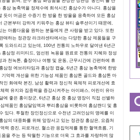
능을 밝혀, 순수 홍삼 화장품을 완성한 정관장 ‘동인비’를 탄
 홍삼 농축액을 정제수에 희석시킨 홍삼수가 아니다. 홍삼을
 듯이 머금은 수증기 한 방울 한 방울을 응축하여 모든 홍삼
서 근본부터 강하게 키워주는 홍삼 뷰티 솔루션이기 때문에,
는 아름다움을 원하는 분들에게 큰 사랑을 받고 있다. 또한
 판매하는 정관장 라크라센타에서는 다양한 홍삼 제품들을 구
록 도와드리고 있는데, 100년 전통의 노하우로 달여낸 6년근
 홍삼정 리미티드, 엄선된 녹용을 원료로 전통의 지혜와 정성
과 천녹톤, 출장이나 여행 및 운동, 근무시간에 간편하에 휴
홍삼정 에브리타임과 홍삼정 캡슐, 6년근 홍삼 농축액에 한방
, 기억력 개선을 위한 기능성 제품인 홍삼톤 골드와 홍삼톤 마
적인 화애락 본진, 남성 활력과 정신적 육체적 피로개선에 효
 체력 유지와 집중력을 증강시켜주는 아이패스, 어린이 유아
달에 좋은 홍이장군, 6년근 홍삼 중 홍삼 명장이 직접 선별하
 홍삼제품인 홍삼달임액과 뿌리홍삼을 비롯하여 홈삼캔디 및 홍
수 있다. 투철한 장인정신으로 수천년 고려인삼의 명예를 이
홍삼의 대중화를 위해 앞장서고 있는 정관장 홍삼은, 요즘처
역력 증진, 피로개선, 혈소판 응집억제를 통한 혈액흐름, 기
도움을 주는 등 탁월한 기능으로 더욱 그 효과를 자랑하며 많