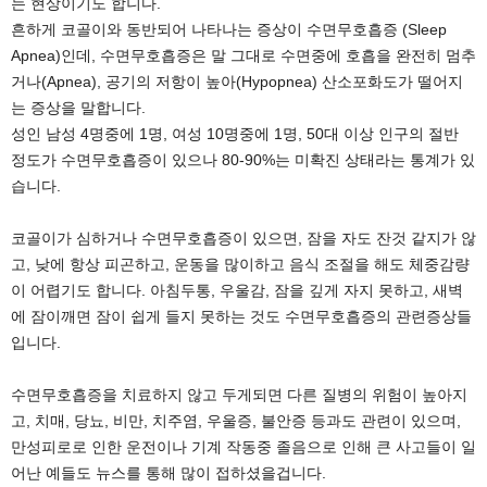
는 현상이기도 합니다.
흔하게 코골이와 동반되어 나타나는 증상이 수면무호흡증 (Sleep
Apnea)인데, 수면무호흡증은 말 그대로 수면중에 호흡을 완전히 멈추
거나(Apnea), 공기의 저항이 높아(Hypopnea) 산소포화도가 떨어지
는 증상을 말합니다.
성인 남성 4명중에 1명, 여성 10명중에 1명, 50대 이상 인구의 절반
정도가 수면무호흡증이 있으나 80-90%는 미확진 상태라는 통계가 있
습니다.
코골이가 심하거나 수면무호흡증이 있으면, 잠을 자도 잔것 같지가 않
고, 낮에 항상 피곤하고, 운동을 많이하고 음식 조절을 해도 체중감량
이 어렵기도 합니다. 아침두통, 우울감, 잠을 깊게 자지 못하고, 새벽
에 잠이깨면 잠이 쉽게 들지 못하는 것도 수면무호흡증의 관련증상들
입니다.
수면무호흡증을 치료하지 않고 두게되면 다른 질병의 위험이 높아지
고, 치매, 당뇨, 비만, 치주염, 우울증, 불안증 등과도 관련이 있으며,
만성피로로 인한 운전이나 기계 작동중 졸음으로 인해 큰 사고들이 일
어난 예들도 뉴스를 통해 많이 접하셨을겁니다.