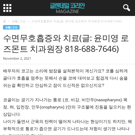
홈
생활|건강
수면무호흡증와 치료(글: 윤미영 로즈몬트 치과원장 818-688-7646)
생활|건강
수면무호흡증와 치료(글: 윤미영 로
즈몬트 치과원장 818-688-7646)
November 2, 2021
배우자의 코고는 소리에 밤잠을 설쳐본적이 계신가요? 코를 심하게
골다가 호흡을 멈추는 듯해서 손을 코에 대어보고 힘겹게 다시 숨을
쉬는걸 확인하고 안심하고 잠이 드신적은 없으신지요?
코골이는 공기가 지나가는 통로 (코, 비강, 비인두(nasopharynx) 목
젖, 혀, 입천장, 인두(oropharynx) )안의 구조물에 진동을 일으키는 현
상입니다.
나이가 들면서 근육의 탄력이 떨어져 나타나는 현상이기도 하지만, 해
부학적으로 통로가 좁으면 공기가 드나드는데 저항이 생기면 나타나