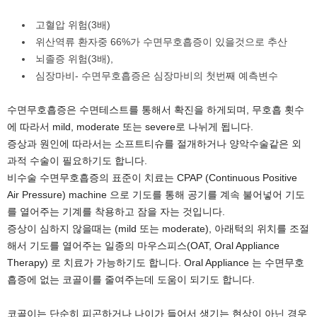
고혈압 위험(3배)
위산역류 환자중 66%가 수면무호흡증이 있을것으로 추산
뇌졸증 위험(3배),
심장마비- 수면무호흡증은 심장마비의 첫번째 예측변수
수면무호흡증은 수면테스트를 통해서 확진을 하게되며, 무호흡 횟수
에 따라서 mild, moderate 또는 severe로 나뉘게 됩니다.
증상과 원인에 따라서는 소프트티슈를 절개하거나 양악수술같은 외
과적 수술이 필요하기도 합니다.
비수술 수면무호흡증의 표준이 치료는 CPAP (Continuous Positive
Air Pressure) machine 으로 기도를 통해 공기를 계속 불어넣어 기도
를 열어주는 기계를 착용하고 잠을 자는 것입니다.
증상이 심하지 않을때는 (mild 또는 moderate), 아래턱의 위치를 조절
해서 기도를 열어주는 일종의 마우스피스(OAT, Oral Appliance
Therapy) 로 치료가 가능하기도 합니다. Oral Appliance 는 수면무호
흡증에 없는 코골이를 줄여주는데 도움이 되기도 합니다.
코골이는 단순히 피곤하거나 나이가 들어서 생기는 현상이 아닌 경우