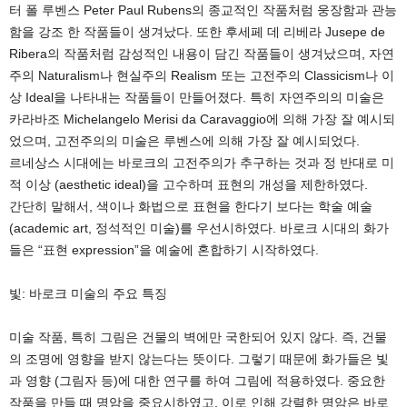
터 폴 루벤스 Peter Paul Rubens의 종교적인 작품처럼 웅장함과 관능
함을 강조 한 작품들이 생겨났다. 또한 후세페 데 리베라 Jusepe de
Ribera의 작품처럼 감성적인 내용이 담긴 작품들이 생겨났으며, 자연
주의 Naturalism나 현실주의 Realism 또는 고전주의 Classicism나 이
상 Ideal을 나타내는 작품들이 만들어졌다. 특히 자연주의의 미술은
카라바조 Michelangelo Merisi da Caravaggio에 의해 가장 잘 예시되
었으며, 고전주의의 미술은 루벤스에 의해 가장 잘 예시되었다.
르네상스 시대에는 바로크의 고전주의가 추구하는 것과 정 반대로 미
적 이상 (aesthetic ideal)을 고수하며 표현의 개성을 제한하였다.
간단히 말해서, 색이나 화법으로 표현을 한다기 보다는 학술 예술
(academic art, 정석적인 미술)를 우선시하였다. 바로크 시대의 화가
들은 “표현 expression”을 예술에 혼합하기 시작하였다.
빛: 바로크 미술의 주요 특징
미술 작품, 특히 그림은 건물의 벽에만 국한되어 있지 않다. 즉, 건물
의 조명에 영향을 받지 않는다는 뜻이다. 그렇기 때문에 화가들은 빛
과 영향 (그림자 등)에 대한 연구를 하여 그림에 적용하였다. 중요한
작품을 만들 때 명암을 중요시하였고, 이로 인해 강렬한 명암은 바로