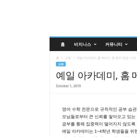
글
홈
비지니스
커뮤니티
렌
데
홈
교육
예일 아카데미, 홈 메이드 핫 런치 제공 시작
일
교육
코
예일 아카데미, 홈 
리
안
매
October 1, 2019
거
진
업
영어 수학 전문으로 규칙적인 공부 습관
소
록
모님들로부터 큰 신뢰를 쌓아오고 있는
|
공부를 통해 집중력이 떨어지지 않도록 
G
예일 아카데미는 1~4학년 학생들을 위
l