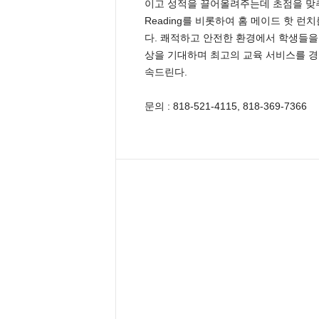
이고 성적을 끌어올려주는데 초점을 맞추고 있다
e
Reading를 비롯하여 홈 메이드 핫 
n
다. 쾌적하고 안전한 환경에서 학생들을
d
상을 기대하며 최고의 교육 서비스를 
a
l
속드린다.
e
K
문의 : 818-521-4115, 818-369-7366
o
r
e
a
n