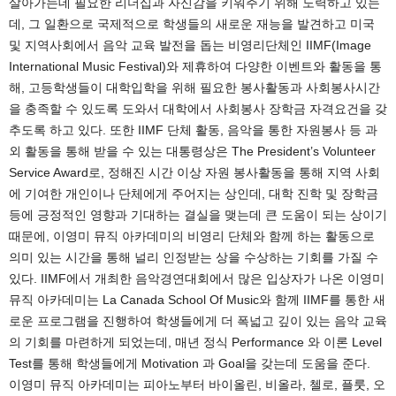
살아가는데 필요한 리더십과 자신감을 키워주기 위해 노력하고 있는
데, 그 일환으로 국제적으로 학생들의 새로운 재능을 발견하고 미국
및 지역사회에서 음악 교육 발전을 돕는 비영리단체인 IIMF(Image
International Music Festival)와 제휴하여 다양한 이벤트와 활동을 통
해, 고등학생들이 대학입학을 위해 필요한 봉사활동과 사회봉사시간
을 충족할 수 있도록 도와서 대학에서 사회봉사 장학금 자격요건을 갖
추도록 하고 있다. 또한 IIMF 단체 활동, 음악을 통한 자원봉사 등 과
외 활동을 통해 받을 수 있는 대통령상은 The President’s Volunteer
Service Award로, 정해진 시간 이상 자원 봉사활동을 통해 지역 사회
에 기여한 개인이나 단체에게 주어지는 상인데, 대학 진학 및 장학금
등에 긍정적인 영향과 기대하는 결실을 맺는데 큰 도움이 되는 상이기
때문에, 이영미 뮤직 아카데미의 비영리 단체와 함께 하는 활동으로
의미 있는 시간을 통해 널리 인정받는 상을 수상하는 기회를 가질 수
있다. IIMF에서 개최한 음악경연대회에서 많은 입상자가 나온 이영미
뮤직 아카데미는 La Canada School Of Music와 함께 IIMF를 통한 새
로운 프로그램을 진행하여 학생들에게 더 폭넓고 깊이 있는 음악 교육
의 기회를 마련하게 되었는데, 매년 정식 Performance 와 이론 Level
Test를 통해 학생들에게 Motivation 과 Goal을 갖는데 도움을 준다.
이영미 뮤직 아카데미는 피아노부터 바이올린, 비올라, 첼로, 플룻, 오