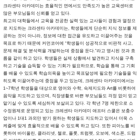
크라센타 아카데미는 효율적인 면에서도 만족도가 높은 교육센터로
많은 부모님들의 신뢰를 얻고 있다.
최고의 대학들에서 교육을 전공한 실력 있는 교사들이 경험과 열정으
로 지도하는 크라센타 아카데미는, 학생들에게 단순히 지식 정보를 제
공하는 것이 아니라, 정보에 대한 접근을 유도하고 이끌어주는 것을
목표로 하기 때문에 커먼코어에 “학생들이 성공적으로 비판적 사고,
문제 해결 및 분석력을 개발하는데 중점을 둔다.”라고 명시된 것과 흐
름을 같이 하고 있다. 학생들은 실제 상황에서 발견하고 지식을 구축
하고 기술을 습득할 수 있는 기회가 필요하므로, 학습을 통해 그 기회
를 배울 수 있도록 학습의욕을 높이고 목표달성에 필요한 기술들을 익
히도록 이끌어주는데 중점을 두고 있는데, 크레센타 아카데미에서는
1~7학년 학생들을 대상으로 영어와 수학, 숙제지도와 Art를 비롯하여
음악을 지도하고 있으며, 직장생활로 바쁜 부모님들도 걱정 없이 믿고
맡기실 수 있도록 세심하게 보살피고 있다. 각 학년 7명 제한으로 소
수정원제로 운영되고 있는 크레센타 아카데미 애프터 스쿨은 보충수
업이나 1대1 과외만 받기 원하는 학생들도 지도하고 있어서 더욱 스
케쥴에 맞게 효율적으로 배울 수 있도록 하고 있다. 또한 피아노를 비
롯하여 바이올린, 클라리넷, 첼로, 플룻, 트럼펫, 오보에, 색소폰, 드럼