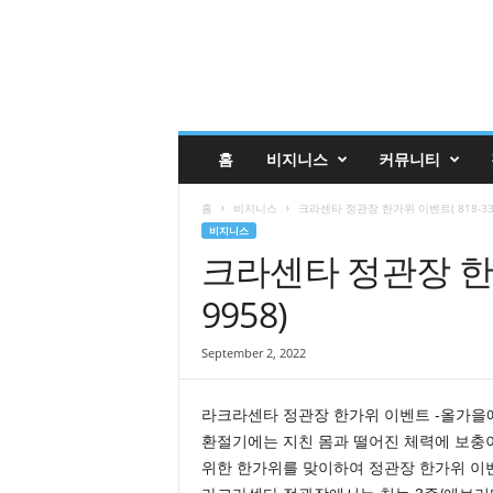
글
홈
비지니스
커뮤니티
렌
데
홈
비지니스
크라센타 정관장 한가위 이벤트( 818-330
일
비지니스
코
크라센타 정관장 한가위
리
안
9958)
매
거
진
September 2, 2022
업
소
라크라센타 정관장 한가위 이벤트 -올가을
록
환절기에는 지친 몸과 떨어진 체력에 보충
|
G
위한 한가위를 맞이하여 정관장 한가위 이
l