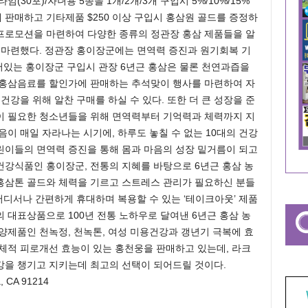
30포)/자녀용 5종을 1개/2개/3개 구입시 5%/10%/15%
판매하고 기타제품 $250 이상 구입시 홍삼원 골드를 증정하
프로모션을 마련하여 다양한 종류의 정관장 홍삼 제품들을 알
 마련했다. 정관장 홍이장군에는 면역력 증진과 원기회복 기
어있는 홍이장군 구입시 관장 6년근 홍삼은 물론 천연과즙을
이홍삼음료를 할인가에 판매하는 추석맞이 행사를 마련하여 자
건강을 위해 알찬 구매를 하실 수 있다. 또한 더 큰 성장을 준
이 필요한 청소년들을 위해 면역력부터 기억력과 체력까지 지
이 매일 자라나는 시기에, 하루도 놓칠 수 없는 10대의 건강
린이들의 면역력 증진을 통해 몸과 마음의 성장 밑거름이 되고
강식품인 홍이장군, 전통의 지혜를 바탕으로 6년근 홍삼 농
홍삼톤 골드와 체력을 기르고 스트레스 관리가 필요하신 분들
어디서나 간편하게 휴대하며 복용할 수 있는 ‘테이크아웃’ 제품
 대표상품으로 100년 전통 노하우로 달여낸 6년근 홍삼 농
양제품인 천녹정, 천녹톤, 여성 미용건강과 갱년기 극복에 효
체적 피로개선 효능이 있는 홍천웅을 판매하고 있는데, 라크
강을 챙기고 지키는데 최고의 선택이 되어드릴 것이다.
a, CA 91214