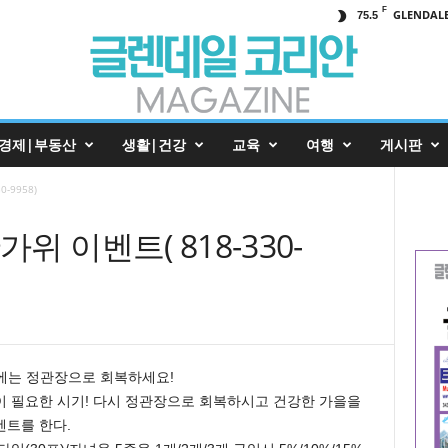
F
GLENDAL
75.5
경제|부동산
생활|건강
교육
여행
게시판
-9958)
 이벤트( 818-330-
에는 정관장으로 회복하세요!
이 필요한 시기! 다시 정관장으로 회복하시고 건강한 가을을
벤트를 한다.