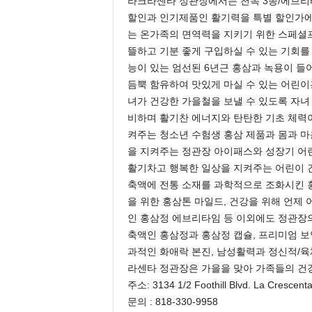
라크라센타 정관장에서는 천녹 3종/에브리타임(
e
할인과 인기제품인 활기력을 특별 할인가에 
n
는 온가족의 면역력을 지키기 위한 스페셜
d
뜰하고 기분 좋게 구입하실 수 있는 기회를
a
능이 있는 엄선된 6년근 홍삼과 녹용이 들
l
듬뿍 함유하여 맛있게 마실 수 있는 어린
e
K
녀가 건강한 가을철을 보낼 수 있도록 자녀 
o
비하며 활기찬 에너지와 탄탄한 기초 체력
r
켜주는 청소년 수험생 홍삼 제품과 몸과 마음
e
을 지켜주는 정관장 아이패스와 성장기 어
a
활기차고 행복한 일상을 지켜주는 어린이 건
n
축액에 전통 소재를 과학적으로 조화시킨 
을 위한 홍삼톤 마일드, 건강을 위해 언제 
인 홍삼정 에브리타임 등 이외에도 정관장의
축액인 홍삼정과 홍삼정 캡슐, 프리미엄 보
과적인 화애락 본진, 남성활력과 정신적/육
라센타 정관장은 가을을 맞아 가족들의 건
주소: 3134 1/2 Foothill Blvd. La Crescent
문의 : 818-330-9958