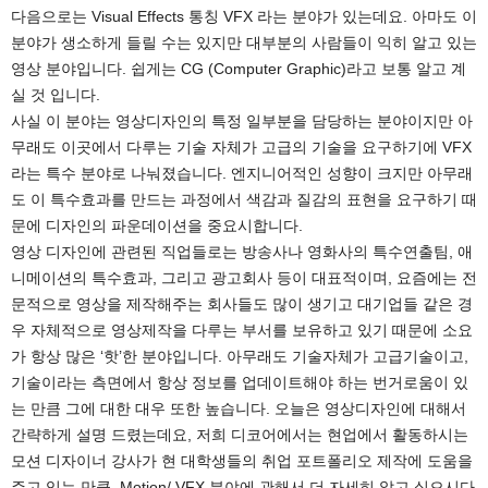
다음으로는 Visual Effects 통칭 VFX 라는 분야가 있는데요. 아마도 이
분야가 생소하게 들릴 수는 있지만 대부분의 사람들이 익히 알고 있는
영상 분야입니다. 쉽게는 CG (Computer Graphic)라고 보통 알고 계
실 것 입니다.
사실 이 분야는 영상디자인의 특정 일부분을 담당하는 분야이지만 아
무래도 이곳에서 다루는 기술 자체가 고급의 기술을 요구하기에 VFX
라는 특수 분야로 나눠졌습니다. 엔지니어적인 성향이 크지만 아무래
도 이 특수효과를 만드는 과정에서 색감과 질감의 표현을 요구하기 때
문에 디자인의 파운데이션을 중요시합니다.
영상 디자인에 관련된 직업들로는 방송사나 영화사의 특수연출팀, 애
니메이션의 특수효과, 그리고 광고회사 등이 대표적이며, 요즘에는 전
문적으로 영상을 제작해주는 회사들도 많이 생기고 대기업들 같은 경
우 자체적으로 영상제작을 다루는 부서를 보유하고 있기 때문에 소요
가 항상 많은 ‘핫’한 분야입니다. 아무래도 기술자체가 고급기술이고,
기술이라는 측면에서 항상 정보를 업데이트해야 하는 번거로움이 있
는 만큼 그에 대한 대우 또한 높습니다. 오늘은 영상디자인에 대해서
간략하게 설명 드렸는데요, 저희 디코어에서는 현업에서 활동하시는
모션 디자이너 강사가 현 대학생들의 취업 포트폴리오 제작에 도움을
주고 있는 만큼, Motion/ VFX 분야에 관해서 더 자세히 알고 싶으시다