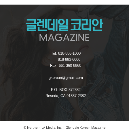
Tel. 818-886-1000
818-993-6000
Fax. 661-360-8960
gkorean@gmail.com
P.O. BOX 372382
Reseda, CA 91337-2382
© Northern LA Media, Inc. | Glendale Korean Magazine