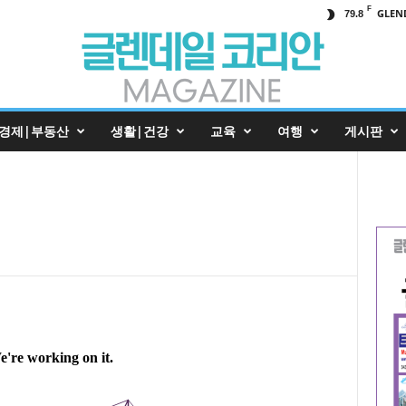
F
GLEN
79.8
경제|부동산
생활|건강
교육
여행
게시판