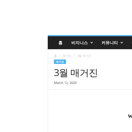
글
홈
비지니스
커뮤니티
렌
데
홈
매거진
3월 매거진
일
매거진
코
3월 매거진
리
안
매
March 12, 2020
거
진
업
소
록
|
G
l