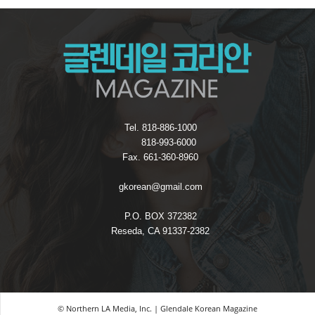
Tel. 818-886-1000
818-993-6000
Fax. 661-360-8960
gkorean@gmail.com
P.O. BOX 372382
Reseda, CA 91337-2382
© Northern LA Media, Inc. | Glendale Korean Magazine