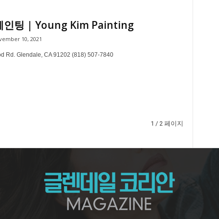
인팅 | Young Kim Painting
vember 10, 2021
d Rd. Glendale, CA 91202 (818) 507-7840
1 / 2 페이지