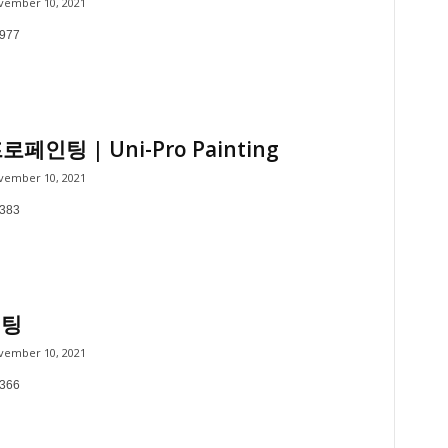
vember 10, 2021
2977
페인팅 | Uni-Pro Painting
vember 10, 2021
8383
인팅
vember 10, 2021
6366