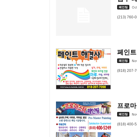
e
페인팅
Oct
n
(213) 760-
d
a
l
e
K
o
페인트 해
r
페인팅
No
e
a
(818) 207-
n
프로마스터
페인팅
No
(818) 400-