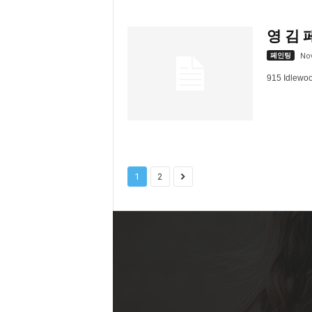
영 김 페
페인팅
No
915 Idlewoo
1
2