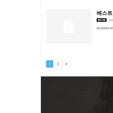
베스트 
핸디맨
Oct
(818)940-0
1
2