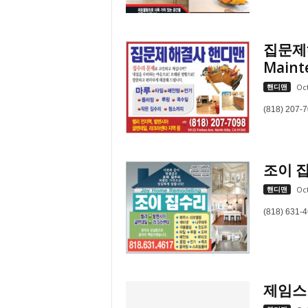
집문제해
Maint
핸디맨
Oct
(818) 207-
조이 집
핸디맨
Oct
(818) 631-
제임스 건