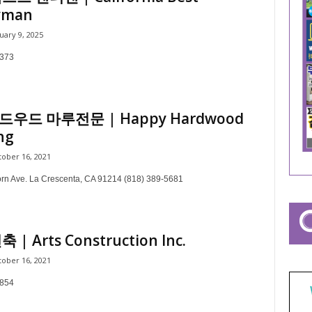
yman
uary 9, 2025
5373
우드 마루전문 | Happy Hardwood
ng
ober 16, 2021
rn Ave. La Crescenta, CA 91214 (818) 389-5681
 | Arts Construction Inc.
ober 16, 2021
4854