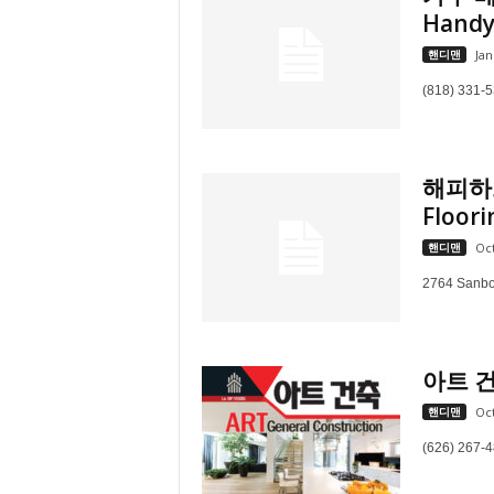
Hand
e
n
핸디맨
Jan
d
a
(818) 331-
l
e
K
o
해피하드
r
Floori
e
핸디맨
Oct
a
n
2764 Sanbo
아트 건축
핸디맨
Oct
(626) 267-