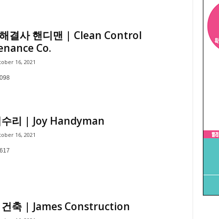
결사 핸디맨 | Clean Control
enance Co.
ober 16, 2021
7098
수리 | Joy Handyman
ober 16, 2021
4617
축 | James Construction