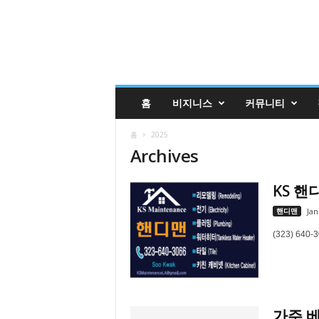
글
홈
비지니스
커뮤니티
렌
데
홈
2025
일
Archives
코
리
안
KS 핸디
매
핸디맨
거
Jan
진
(323) 640-
업
소
록
|
G
가주 베스
l