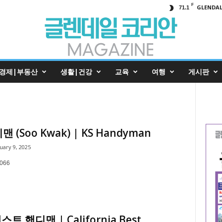
F
GLENDAL
71.1
경제|부동산
생활|건강
교육
여행
게시판
맨 (Soo Kwak) | KS Handyman
uary 9, 2025
3066
트 핸디맨 | California Best