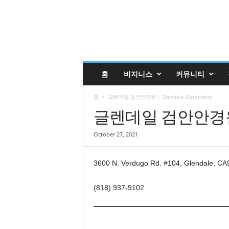
글
홈
비지니스
커뮤니티
렌
데
홈
글렌데일 검안안경원 | Glendale Optometry
일
코
글렌데일 검안안경원 | 
리
안
October 27, 2021
매
거
진
3600 N. Verdugo Rd. #104, Glendale, C
업
소
(818) 937-9102
록
|
G
l