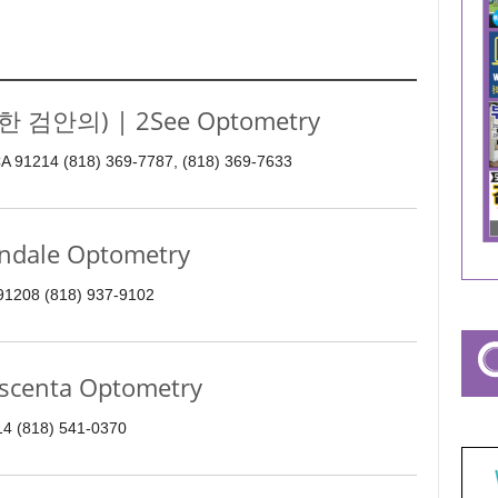
 검안의) | 2See Optometry
 CA 91214 (818) 369-7787, (818) 369-7633
ale Optometry
91208 (818) 937-9102
nta Optometry
214 (818) 541-0370