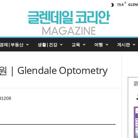
F
GLEN
79.8
경제|부동산
생활|건강
교육
여행
게시판
Glendale Optometry
A91208