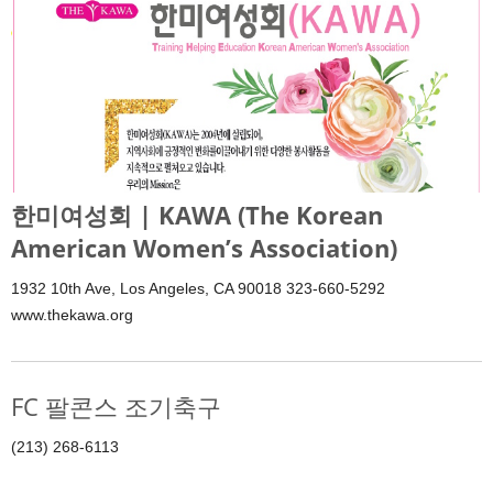
한미여성회 | KAWA (The Korean
American Women’s Association)
1932 10th Ave, Los Angeles, CA 90018 323-660-5292
www.thekawa.org
FC 팔콘스 조기축구
(213) 268-6113