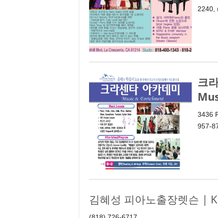
2240,
크라
Mus
3436 F
957-8
김혜성 피아노출장렛슨 | Kim, 
(818) 726-6717