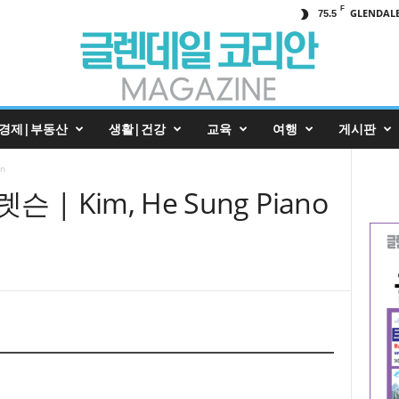
F
GLENDAL
75.5
경제|부동산
생활|건강
교육
여행
게시판
n
 Kim, He Sung Piano