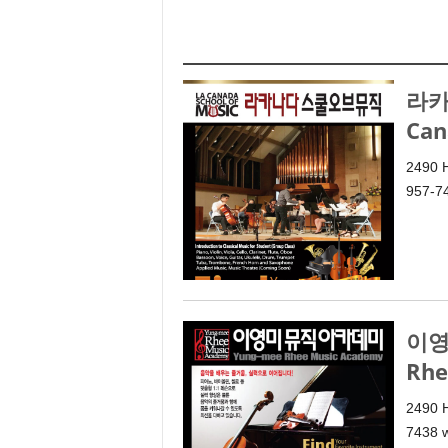
e
n
d
a
라카
l
e
Can
K
o
2490 H
r
957-7
e
a
n
이영
Rhe
2490 H
7438 