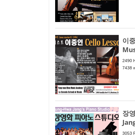
이중
Mus
2490 H
7438 
장영
Jan
3053 F