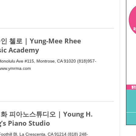
인 첼로 | Yung-Mee Rhee
ic Academy
onolulu Ave #115, Montrose, CA 91020 (818)957-
www.ymrma.com
화 피아노스튜디오 | Young H.
g’s Piano Studio
oothill Bl, La Crescenta, CA 91214 (818) 248-