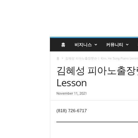
글
홈
비지니스
커뮤니티
렌
데
홈
김혜성 피아노출장렛슨 | Kim, He Sung Piano Lesso
일
코
김혜성 피아노출장렛슨 |
리
Lesson
안
매
거
November 11, 2021
진
업
(818) 726-6717
소
록
|
G
l