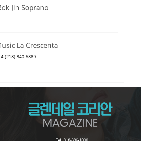
k Jin Soprano
sic La Crescenta
214 (213) 840-5389
Tel. 818-886-1000