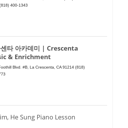
 (818) 400-1343
센타 아카데미 | Crescenta
ic & Enrichment
oothill Blvd. #B, La Crescenta, CA 91214 (818)
773
He Sung Piano Lesson