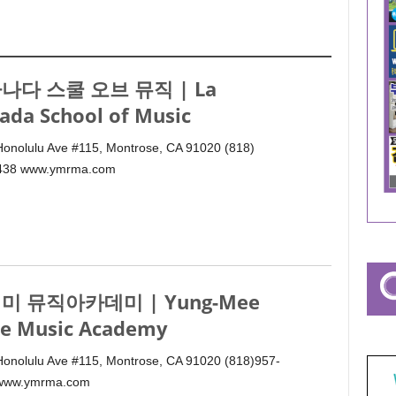
나다 스쿨 오브 뮤직 | La
ada School of Music
onolulu Ave #115, Montrose, CA 91020 (818)
438 www.ymrma.com
미 뮤직아카데미 | Yung-Mee
e Music Academy
onolulu Ave #115, Montrose, CA 91020 (818)957-
www.ymrma.com