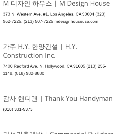
M 디자인 하우스 | M Design House
373 N. Western Ave. #1, Los Angeles, CA 90004 (323)
962-7225, (213) 507-7225 mdesignhouseusa.com
가주 H.Y. 한양건설 | H.Y.
Construction Inc.
7400 Radford Ave. N. Hollywood, CA 91605 (213) 255-
1149, (818) 982-8880
감사 핸디맨 | Thank You Handyman
(818) 331-5373