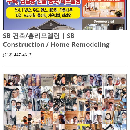
SB 건축/홈리모델링 | SB
Construction / Home Remodeling
(213) 447-4617