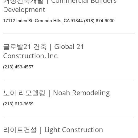
거성건축개발 | Commercial Builders
Development
17112 Index St. Granada Hills, CA 91344 (818) 674-9000
글로발21 건축 | Global 21
Construction, Inc.
(213) 453-4557
노아 리모델링 | Noah Remodeling
(213) 610-3659
라이트건설 | Light Construction