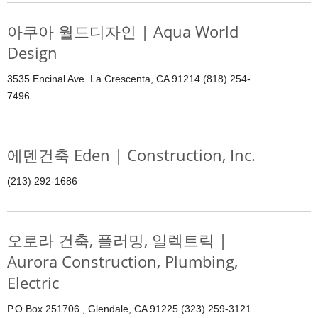
아쿠아 월드디자인 | Aqua World
Design
3535 Encinal Ave. La Crescenta, CA 91214 (818) 254-
7496
에덴건축 Eden | Construction, Inc.
(213) 292-1686
오로라 건축, 플러밍, 일렉트릭 |
Aurora Construction, Plumbing,
Electric
P.O.Box 251706., Glendale, CA 91225 (323) 259-3121