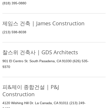
(818) 395-0880
제임스 건축 | James Construction
(213) 598-8038
찰스위 건축사 | GDS Architects
901 El Centro St. South Pasadena, CA 91030 (626) 535-
9370
피&제이 종합건설 | P&J
Construction
4120 Wishing Hill Dr. La Canada, CA 91011 (213) 249-