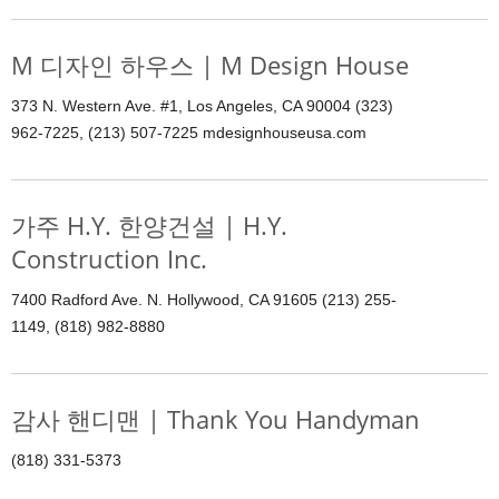
M 디자인 하우스 | M Design House
373 N. Western Ave. #1, Los Angeles, CA 90004 (323)
962-7225, (213) 507-7225 mdesignhouseusa.com
가주 H.Y. 한양건설 | H.Y.
Construction Inc.
7400 Radford Ave. N. Hollywood, CA 91605 (213) 255-
1149, (818) 982-8880
감사 핸디맨 | Thank You Handyman
(818) 331-5373