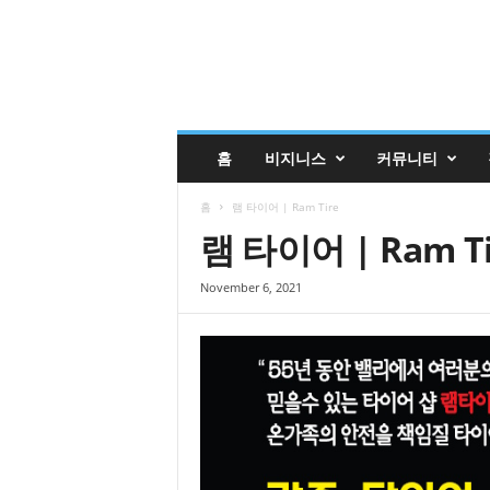
글
홈
비지니스
커뮤니티
렌
데
홈
램 타이어 | Ram Tire
일
코
램 타이어 | Ram Ti
리
안
November 6, 2021
매
거
진
업
소
록
|
G
l