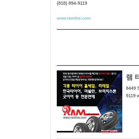
(818) 894-9119
www.ramtire.com
램 타
8449 S
9119 