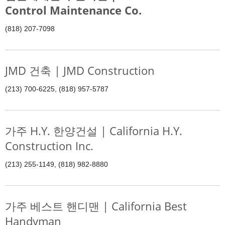
Control Maintenance Co.
(818) 207-7098
JMD 건축 | JMD Construction
(213) 700-6225, (818) 957-5787
가주 H.Y. 한양건설 | California H.Y.
Construction Inc.
(213) 255-1149, (818) 982-8880
가주 베스트 핸디맨 | California Best
Handyman