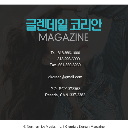
Tel. 818-886-1000
818-993-6000
Fax. 661-360-8960
gkorean@gmail.com
P.O. BOX 372382
Reseda, CA 91337-2382
© Northern LA Media, Inc. | Glendale Korean Magazine