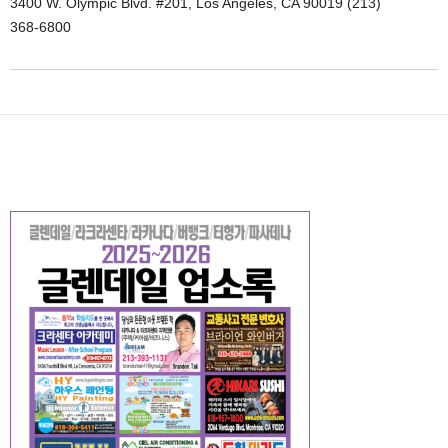
3400 W. Olympic Blvd. #201, Los Angeles, CA 90019 (213)
368-6800