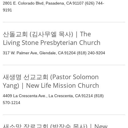
2801 E. Colorado Blvd, Pasadena, CA 91107 (626) 744-
9191
산돌교회 (김사무엘 목사) | The
Living Stone Presbyterian Church
317 W. Palmer Ave, Glendale, CA 91204 (818) 240-9204
새생명 선교교회 (Pastor Solomon
Yang) | New Life Mission Church
4409 La Crescenta Ave., La Crescenta, CA 91214 (818)
570-1214
새소망 장로교회 (박장순 목사) | New