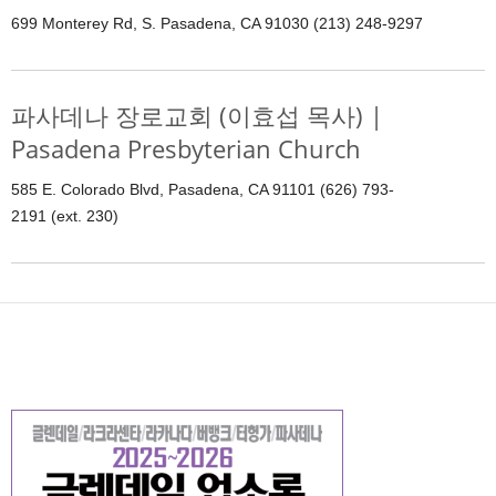
699 Monterey Rd, S. Pasadena, CA 91030 (213) 248-9297
파사데나 장로교회 (이효섭 목사) |
Pasadena Presbyterian Church
585 E. Colorado Blvd, Pasadena, CA 91101 (626) 793-
2191 (ext. 230)