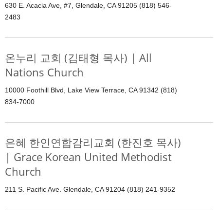
630 E. Acacia Ave, #7, Glendale, CA 91205 (818) 546-
2483
온누리 교회 (김태형 목사) | All
Nations Church
10000 Foothill Blvd, Lake View Terrace, CA 91342 (818)
834-7000
은혜 한인연합감리교회 (한진호 목사)
| Grace Korean United Methodist
Church
211 S. Pacific Ave. Glendale, CA 91204 (818) 241-9352