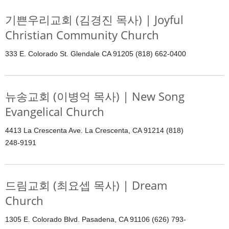
기쁜우리교회 (김경진 목사) | Joyful
Christian Community Church
333 E. Colorado St. Glendale CA 91205 (818) 662-0400
뉴송교회 (이병억 목사) | New Song
Evangelical Church
4413 La Crescenta Ave. La Crescenta, CA 91214 (818)
248-9191
드림교회 (최요셉 목사) | Dream
Church
1305 E. Colorado Blvd. Pasadena, CA 91106 (626) 793-