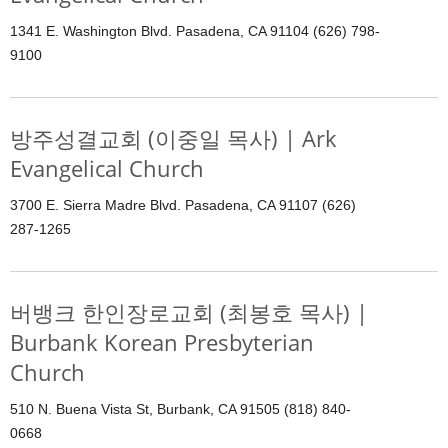
1341 E. Washington Blvd. Pasadena, CA 91104 (626) 798-
9100
방주성결교회 (이중일 목사) | Ark
Evangelical Church
3700 E. Sierra Madre Blvd. Pasadena, CA 91107 (626)
287-1265
버뱅크 한인장로교회 (최봉호 목사) |
Burbank Korean Presbyterian
Church
510 N. Buena Vista St, Burbank, CA 91505 (818) 840-
0668