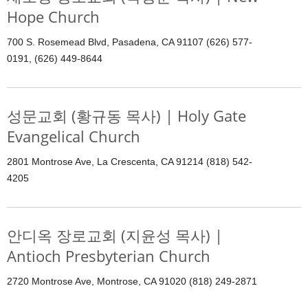
Hope Church
700 S. Rosemead Blvd, Pasadena, CA 91107 (626) 577-
0191, (626) 449-8644
성문교회 (황규동 목사) | Holy Gate
Evangelical Church
2801 Montrose Ave, La Crescenta, CA 91214 (818) 542-
4205
안디옥 장로교회 (지윤성 목사) |
Antioch Presbyterian Church
2720 Montrose Ave, Montrose, CA 91020 (818) 249-2871