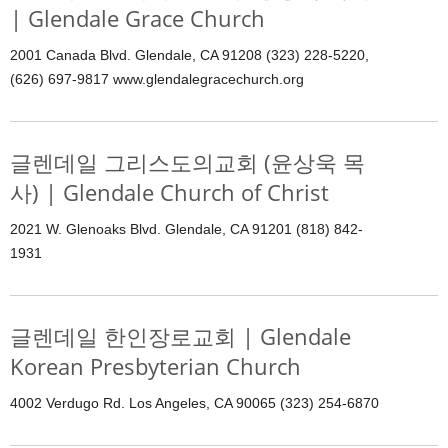
| Glendale Grace Church
2001 Canada Blvd. Glendale, CA 91208 (323) 228-5220,
(626) 697-9817 www.glendalegracechurch.org
글렌데일 그리스도의교회 (윤상욱 목
사) | Glendale Church of Christ
2021 W. Glenoaks Blvd. Glendale, CA 91201 (818) 842-
1931
글렌데일 한인장로교회 | Glendale
Korean Presbyterian Church
4002 Verdugo Rd. Los Angeles, CA 90065 (323) 254-6870