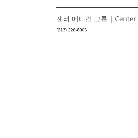
e
n
센터 메디컬 그룹 | Center IP
d
a
(213) 226-8006
l
e
K
o
r
e
a
n