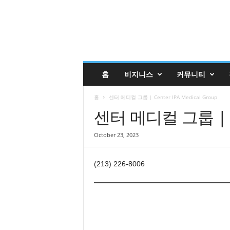
글
홈
비지니스
커뮤니티
렌
데
홈
센터 메디컬 그룹 | Center IPA Medical Group
일
코
센터 메디컬 그룹 | Cen
리
안
October 23, 2023
매
거
진
(213) 226-8006
업
소
록
|
G
l