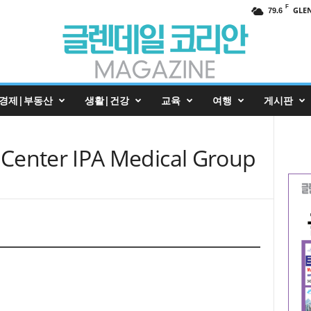
F
GLE
79.6
경제|부동산
생활|건강
교육
여행
게시판
ter IPA Medical Group