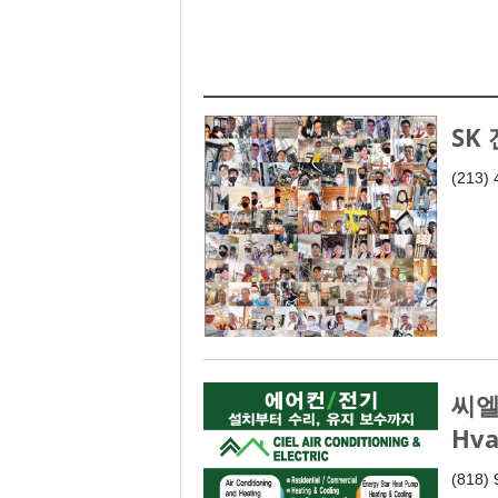
SK 
(213)
씨엘 
Hva
(818)