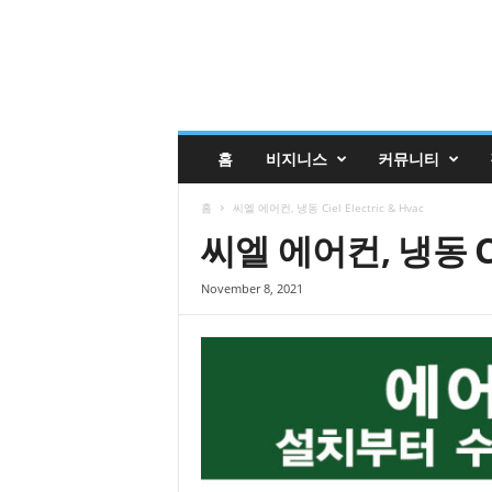
글
홈
비지니스
커뮤니티
렌
데
홈
씨엘 에어컨, 냉동 Ciel Electric & Hvac
일
코
씨엘 에어컨, 냉동 Ciel
리
안
November 8, 2021
매
거
진
업
소
록
|
G
l