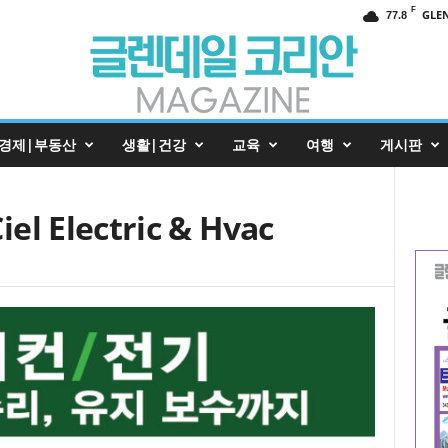
F
GLE
77.8
경제|부동산
생활|건강
교육
여행
게시판
 Electric & Hvac