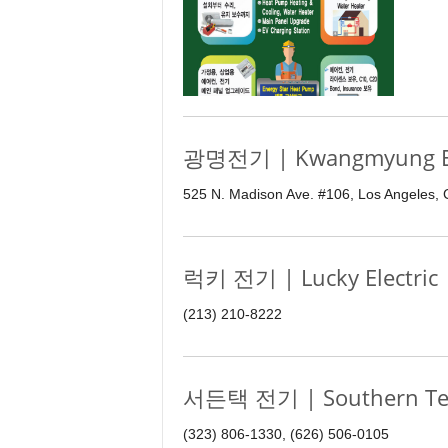
광명전기 | Kwangmyung El
525 N. Madison Ave. #106, Los Angeles,
럭키 전기 | Lucky Electric
(213) 210-8222
서든택 전기 | Southern Tech
(323) 806-1330, (626) 506-0105