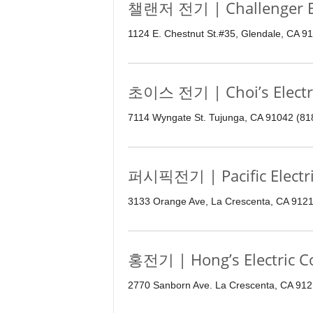
챌랜저 전기 | Challenger El
1124 E. Chestnut St.#35, Glendale, CA 9
초이스 전기 | Choi’s Electri
7114 Wyngate St. Tujunga, CA 91042 (81
퍼시픽전기 | Pacific Electri
3133 Orange Ave, La Crescenta, CA 9121
홍전기 | Hong’s Electric C
2770 Sanborn Ave. La Crescenta, CA 912