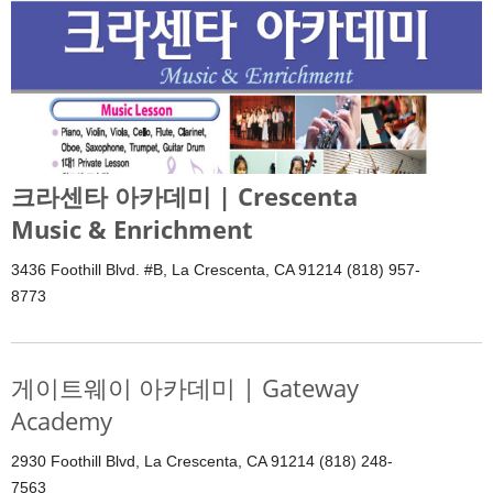
크라센타 아카데미 | Crescenta
Music & Enrichment
3436 Foothill Blvd. #B, La Crescenta, CA 91214 (818) 957-
8773
게이트웨이 아카데미 | Gateway
Academy
2930 Foothill Blvd, La Crescenta, CA 91214 (818) 248-
7563