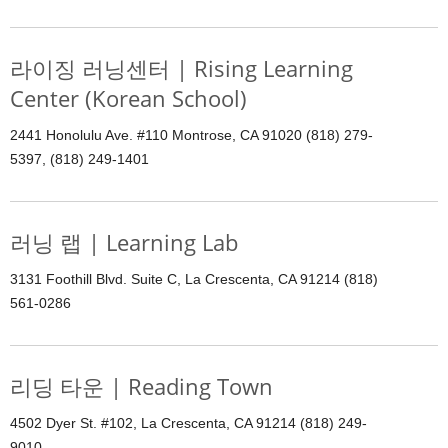
라이징 러닝센터 | Rising Learning
Center (Korean School)
2441 Honolulu Ave. #110 Montrose, CA 91020 (818) 279-
5397, (818) 249-1401
러닝 랩 | Learning Lab
3131 Foothill Blvd. Suite C, La Crescenta, CA 91214 (818)
561-0286
리딩 타운 | Reading Town
4502 Dyer St. #102, La Crescenta, CA 91214 (818) 249-
9010