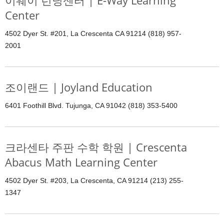
이웨이 런닝센터 | E-Way Learning
Center
4502 Dyer St. #201, La Crescenta CA 91214 (818) 957-
2001
조이랜드 | Joyland Education
6401 Foothill Blvd. Tujunga, CA 91042 (818) 353-5400
크라센타 주판 수학 학원 | Crescenta
Abacus Math Learning Center
4502 Dyer St. #203, La Crescenta, CA 91214 (213) 255-
1347