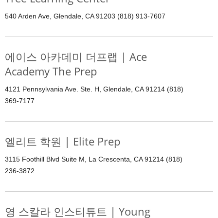
540 Arden Ave, Glendale, CA 91203 (818) 913-7607
에이스 아카데미 더프랩 | Ace
Academy The Prep
4121 Pennsylvania Ave. Ste. H, Glendale, CA 91214 (818)
369-7177
엘리트 학원 | Elite Prep
3115 Foothill Blvd Suite M, La Crescenta, CA 91214 (818)
236-3872
영 스칼라 인스티튜트 | Young