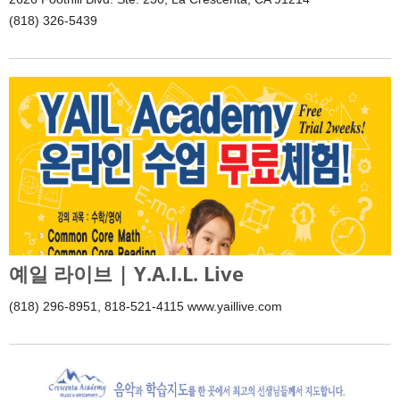
(818) 326-5439
예일 라이브 | Y.A.I.L. Live
(818) 296-8951, 818-521-4115 www.yaillive.com