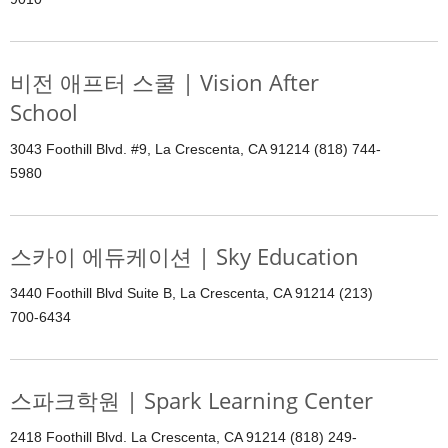
비전 애프터 스쿨 | Vision After
School
3043 Foothill Blvd. #9, La Crescenta, CA 91214 (818) 744-
5980
스카이 에듀케이션 | Sky Education
3440 Foothill Blvd Suite B, La Crescenta, CA 91214 (213)
700-6434
스파크학원 | Spark Learning Center
2418 Foothill Blvd. La Crescenta, CA 91214 (818) 249-