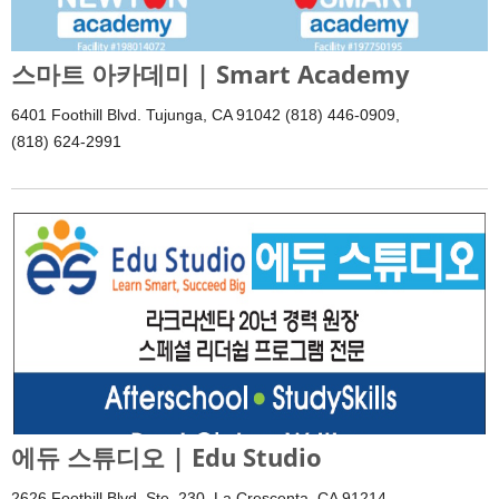
스마트 아카데미 | Smart Academy
6401 Foothill Blvd. Tujunga, CA 91042 (818) 446-0909,
(818) 624-2991
에듀 스튜디오 | Edu Studio
2626 Foothill Blvd. Ste. 230, La Crescenta, CA 91214