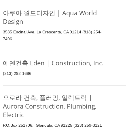
아쿠아 월드디자인 | Aqua World
Design
3535 Encinal Ave. La Crescenta, CA 91214 (818) 254-
7496
에덴건축 Eden | Construction, Inc.
(213) 292-1686
오로라 건축, 플러밍, 일렉트릭 |
Aurora Construction, Plumbing,
Electric
P.O.Box 251706., Glendale, CA 91225 (323) 259-3121