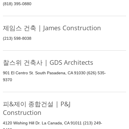
(818) 395-0880
제임스 건축 | James Construction
(213) 598-8038
찰스위 건축사 | GDS Architects
901 El Centro St. South Pasadena, CA 91030 (626) 535-
9370
피&제이 종합건설 | P&J
Construction
4120 Wishing Hill Dr. La Canada, CA 91011 (213) 249-