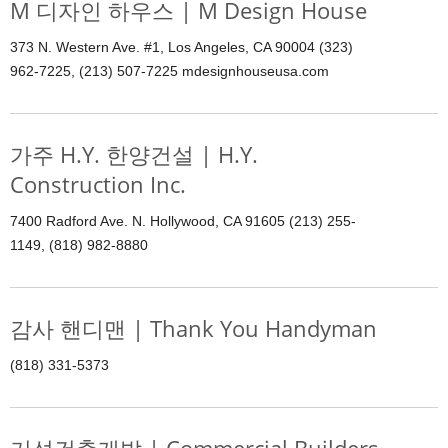
M 디자인 하우스 | M Design House
373 N. Western Ave. #1, Los Angeles, CA 90004 (323)
962-7225, (213) 507-7225 mdesignhouseusa.com
가주 H.Y. 한양건설 | H.Y.
Construction Inc.
7400 Radford Ave. N. Hollywood, CA 91605 (213) 255-
1149, (818) 982-8880
감사 핸디맨 | Thank You Handyman
(818) 331-5373