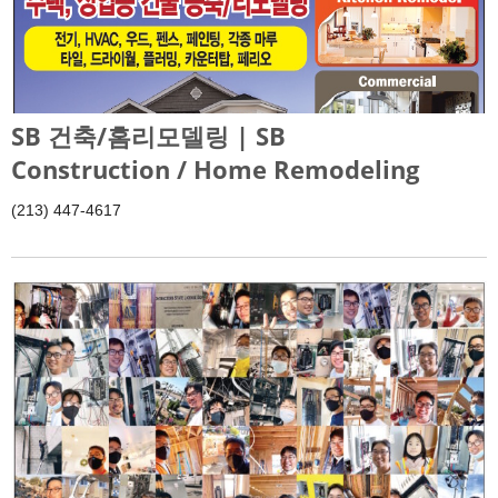
SB 건축/홈리모델링 | SB
Construction / Home Remodeling
(213) 447-4617