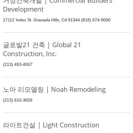
거성건축개발 | Commercial Builders
Development
17112 Index St. Granada Hills, CA 91344 (818) 674-9000
글로발21 건축 | Global 21
Construction, Inc.
(213) 453-4557
노아 리모델링 | Noah Remodeling
(213) 610-3659
라이트건설 | Light Construction