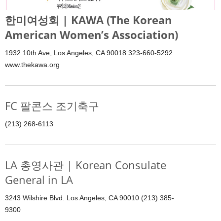
한미여성회 | KAWA (The Korean
American Women’s Association)
1932 10th Ave, Los Angeles, CA 90018 323-660-5292
www.thekawa.org
FC 팔콘스 조기축구
(213) 268-6113
LA 총영사관 | Korean Consulate
General in LA
3243 Wilshire Blvd. Los Angeles, CA 90010 (213) 385-
9300