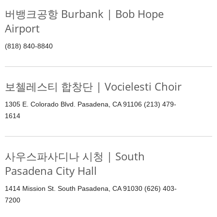
버뱅크공항 Burbank | Bob Hope
Airport
(818) 840-8840
보첼레스티 합창단 | Vocielesti Choir
1305 E. Colorado Blvd. Pasadena, CA 91106 (213) 479-
1614
사우스파사디나 시청 | South
Pasadena City Hall
1414 Mission St. South Pasadena, CA 91030 (626) 403-
7200