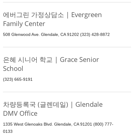
에버그린 가정상담소 | Evergreen
Family Center
508 Glenwood Ave. Glendale, CA 91202 (323) 428-8872
은혜 시니어 학교 | Grace Senior
School
(323) 665-9191
차량등록국 (글렌데일) | Glendale
DMV Office
1335 West Glenoaks Blvd. Glendale, CA 91201 (800) 777-
0133