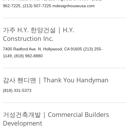
962-7225, (213) 507-7225 mdesignhouseusa.com
가주 H.Y. 한양건설 | H.Y.
Construction Inc.
7400 Radford Ave. N. Hollywood, CA 91605 (213) 255-
1149, (818) 982-8880
감사 핸디맨 | Thank You Handyman
(818) 331-5373
거성건축개발 | Commercial Builders
Development