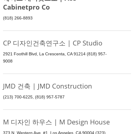
Cabinetpro Co
(818) 266-8893
CP 디자인건축연구소 | CP Studio
2921 Foothill Blvd, La Crescenta, CA 91214 (818) 957-
9008
JMD 건축 | JMD Construction
(213) 700-6225, (818) 957-5787
M 디자인 하우스 | M Design House
373 N. Western Ave. #1, Los Angeles, CA 90004 (323)