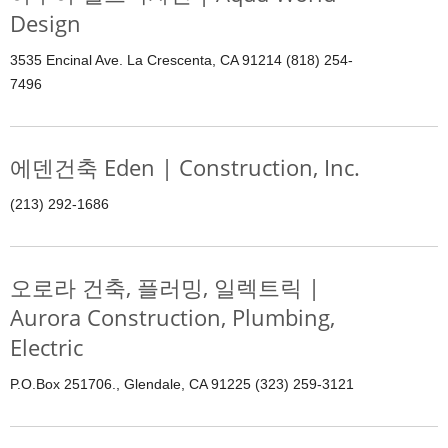
Design
3535 Encinal Ave. La Crescenta, CA 91214 (818) 254-
7496
에덴건축 Eden | Construction, Inc.
(213) 292-1686
오로라 건축, 플러밍, 일렉트릭 |
Aurora Construction, Plumbing,
Electric
P.O.Box 251706., Glendale, CA 91225 (323) 259-3121