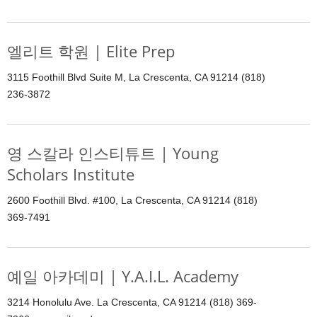
엘리트 학원 | Elite Prep
3115 Foothill Blvd Suite M, La Crescenta, CA 91214 (818)
236-3872
영 스칼라 인스티튜트 | Young
Scholars Institute
2600 Foothill Blvd. #100, La Crescenta, CA 91214 (818)
369-7491
예일 아카데미 | Y.A.I.L. Academy
3214 Honolulu Ave. La Crescenta, CA 91214 (818) 369-