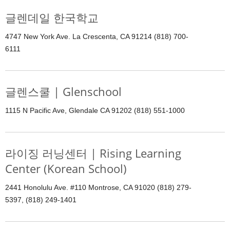
글렌데일 한국학교
4747 New York Ave. La Crescenta, CA 91214 (818) 700-
6111
글렌스쿨 | Glenschool
1115 N Pacific Ave, Glendale CA 91202 (818) 551-1000
라이징 러닝센터 | Rising Learning
Center (Korean School)
2441 Honolulu Ave. #110 Montrose, CA 91020 (818) 279-
5397, (818) 249-1401