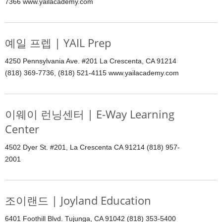
7366 www.yailacademy.com
예일 프렙 | YAIL Prep
4250 Pennsylvania Ave. #201 La Crescenta, CA 91214
(818) 369-7736, (818) 521-4115 www.yailacademy.com
이웨이 런닝센터 | E-Way Learning
Center
4502 Dyer St. #201, La Crescenta CA 91214 (818) 957-
2001
조이랜드 | Joyland Education
6401 Foothill Blvd. Tujunga, CA 91042 (818) 353-5400