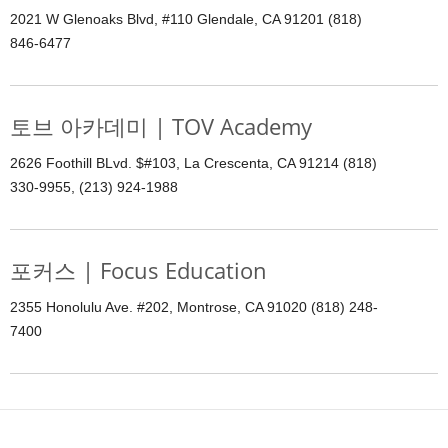
2021 W Glenoaks Blvd, #110 Glendale, CA 91201 (818)
846-6477
토브 아카데미 | TOV Academy
2626 Foothill BLvd. $#103, La Crescenta, CA 91214 (818)
330-9955, (213) 924-1988
포커스 | Focus Education
2355 Honolulu Ave. #202, Montrose, CA 91020 (818) 248-
7400