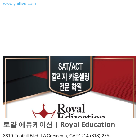
www.yaillive.com
로얄 에듀케이션 | Royal Education
3810 Foothill Blvd. LA Crescenta, CA 91214 (818) 275-