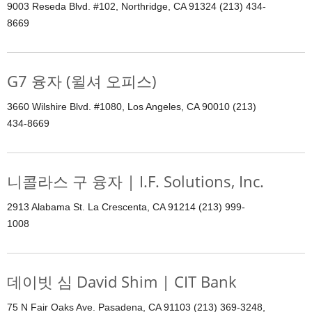
9003 Reseda Blvd. #102, Northridge, CA 91324 (213) 434-
8669
G7 융자 (윌셔 오피스)
3660 Wilshire Blvd. #1080, Los Angeles, CA 90010 (213)
434-8669
니콜라스 구 융자 | I.F. Solutions, Inc.
2913 Alabama St. La Crescenta, CA 91214 (213) 999-
1008
데이빗 심 David Shim | CIT Bank
75 N Fair Oaks Ave. Pasadena, CA 91103 (213) 369-3248,