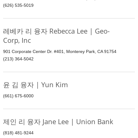
(626) 535-5019
레베카 리 융자 Rebecca Lee | Geo-
Corp, Inc
901 Corporate Center Dr. #401, Monterey Park, CA 91754
(213) 364-5042
윤 김 융자 | Yun Kim
(661) 675-6000
제인 리 융자 Jane Lee | Union Bank
(818) 481-9244