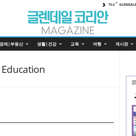
F
GLENDAL
75.5
경제|부동산
생활|건강
교육
여행
게시판
Education