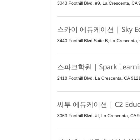
3043 Foothill Blvd. #9, La Crescenta, CA
스카이 에듀케이션 | Sky Edu
3440 Foothill Blvd Suite B, La Crescenta
스파크학원 | Spark Learnin
2418 Foothill Blvd. La Crescenta, CA 91
씨투 에듀케이션 | C2 Educa
3063 Foothill Blvd. #I, La Crescenta, CA