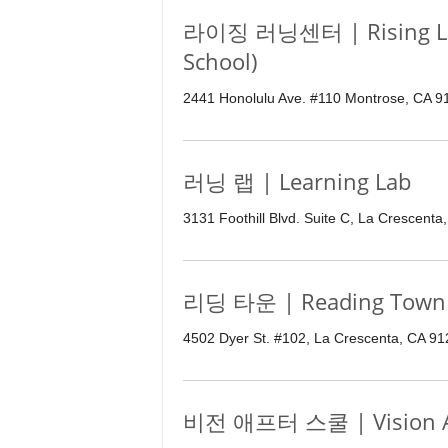
라이징 러닝센터 | Rising Lea
School)
2441 Honolulu Ave. #110 Montrose, CA 9
러닝 랩 | Learning Lab
3131 Foothill Blvd. Suite C, La Crescent
리딩 타운 | Reading Town
4502 Dyer St. #102, La Crescenta, CA 9
비전 애프터 스쿨 | Vision Af