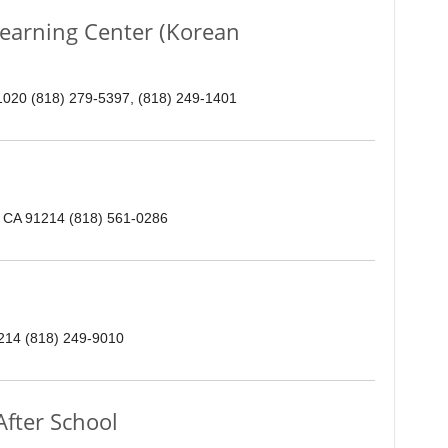
rning Center (Korean
1020 (818) 279-5397, (818) 249-1401
a, CA 91214 (818) 561-0286
1214 (818) 249-9010
ter School