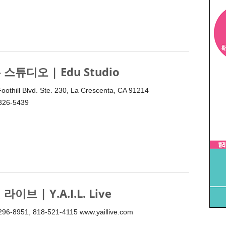
 스튜디오 | Edu Studio
oothill Blvd. Ste. 230, La Crescenta, CA 91214
 326-5439
라이브 | Y.A.I.L. Live
296-8951, 818-521-4115 www.yaillive.com