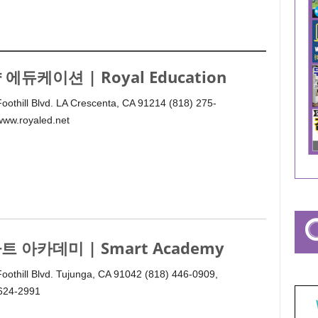
 에듀케이션 | Royal Education
oothill Blvd. LA Crescenta, CA 91214 (818) 275-
www.royaled.net
트 아카데미 | Smart Academy
oothill Blvd. Tujunga, CA 91042 (818) 446-0909,
 624-2991