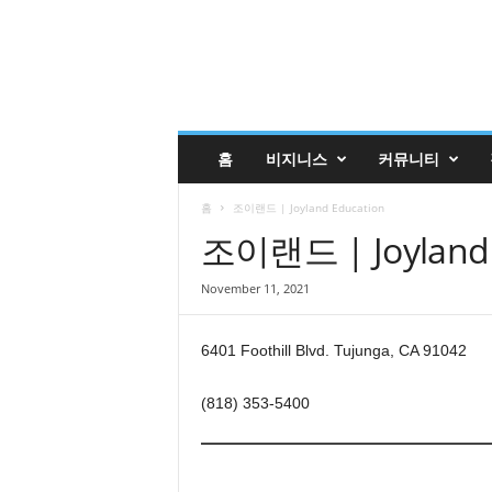
글
홈
비지니스
커뮤니티
렌
데
홈
조이랜드 | Joyland Education
일
코
조이랜드 | Joyland 
리
안
November 11, 2021
매
거
진
6401 Foothill Blvd. Tujunga, CA 91042
업
소
(818) 353-5400
록
|
G
l