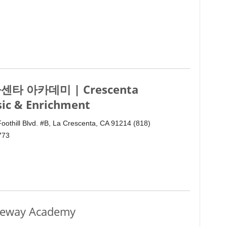
센타 아카데미 | Crescenta
ic & Enrichment
oothill Blvd. #B, La Crescenta, CA 91214 (818)
773
way Academy