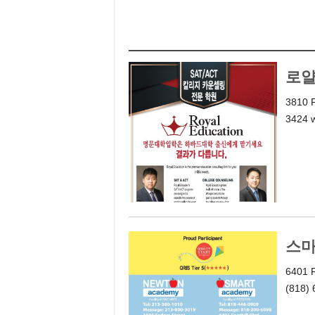
e
n
d
a
l
로얄
e
K
3810 F
o
3424 
r
e
a
n
스마
6401 F
(818)