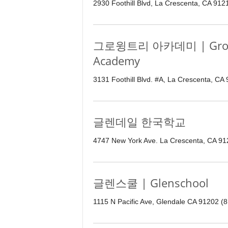
2930 Foothill Blvd, La Crescenta, CA 91
그로윙트리 아카데미 | Growin
Academy
3131 Foothill Blvd. #A, La Crescenta, CA
글렌데일 한국학교
4747 New York Ave. La Crescenta, CA 91
글렌스쿨 | Glenschool
1115 N Pacific Ave, Glendale CA 91202 (