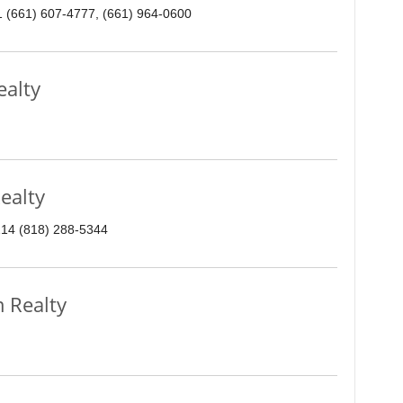
1 (661) 607-4777, (661) 964-0600
alty
ealty
214 (818) 288-5344
 Realty