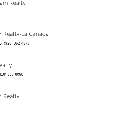
am Realty
 Realty-La Canada
214 (323) 352-4373
ealty
(818) 636-8050
 Realty