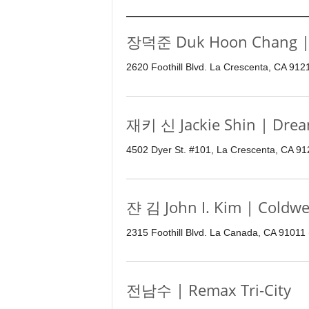
e
n
장덕준 Duk Hoon Chang | N
d
a
2620 Foothill Blvd. La Crescenta, CA 91
l
e
K
o
재키 신 Jackie Shin | Drea
r
e
4502 Dyer St. #101, La Crescenta, CA 9
a
n
쟌 김 John I. Kim | Coldwe
2315 Foothill Blvd. La Canada, CA 91011
전남수 | Remax Tri-City