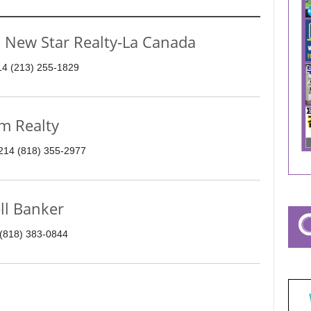
ew Star Realty-La Canada
214 (213) 255-1829
m Realty
1214 (818) 355-2977
ll Banker
 (818) 383-0844