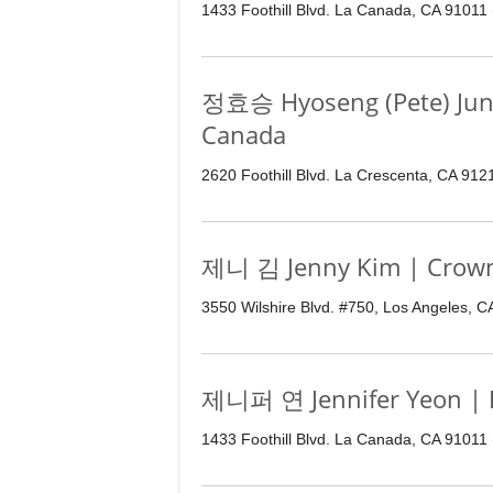
1433 Foothill Blvd. La Canada, CA 91011
정효승 Hyoseng (Pete) Jung
Canada
2620 Foothill Blvd. La Crescenta, CA 91
제니 김 Jenny Kim | Crown
3550 Wilshire Blvd. #750, Los Angeles, 
제니퍼 연 Jennifer Yeon | R
1433 Foothill Blvd. La Canada, CA 91011