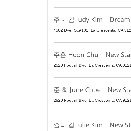
주디 김 Judy Kim | Dream 
4502 Dyer St.#101, La Crescenta, CA 91
주훈 Hoon Chu | New Star
2620 Foothill Blvd. La Crescenta, CA 912
준 최 June Choe | New Sta
2620 Foothill Blvd. La Crescenta, CA 91
쥴리 김 Julie Kim | New St