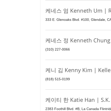
케네스 엄 Kenneth Um | Re
333 E. Glenoaks Blvd. #100, Glendale, C
케네스 정 Kenneth Chung |
(310) 227-0066
케니 김 Kenny Kim | Keller
(818) 515-0199
케이티 한 Katie Han | S.K. 
2383 Foothill Blvd. #B, La Canada Flintr