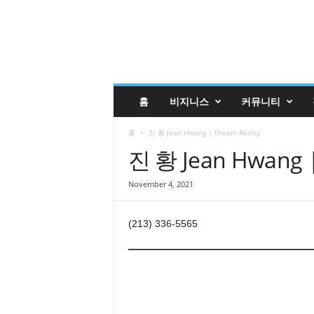
글
홈
비지니스
커뮤니티
렌
데
홈
진 황 Jean Hwang | Dream Realty
일
코
진 황 Jean Hwang |
리
안
November 4, 2021
매
거
진
(213) 336-5565
업
소
록
|
G
l