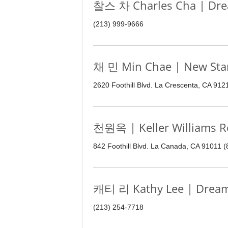
찰스 차 Charles Cha | Dre
(213) 999-9666
채 민 Min Chae | New Star
2620 Foothill Blvd. La Crescenta, CA 91
천원옥 | Keller Williams R
842 Foothill Blvd. La Canada, CA 91011 
캐티 리 Kathy Lee | Dream
(213) 254-7718