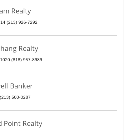
am Realty
214 (213) 926-7292
ang Realty
91020 (818) 957-8989
ell Banker
 (213) 500-0287
Point Realty