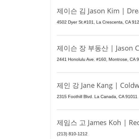
제이슨 김 Jason Kim | Dre
4502 Dyer St.#101, La Crescenta, CA 91
제이슨 장 부동산 | Jason Ch
2441 Honolulu Ave. #160, Montrose, CA 
제인 강 Jane Kang | Coldw
2315 Foothill Blvd. La Canada, CA 91011
제임스 고 James Koh | Red 
(213) 810-1212