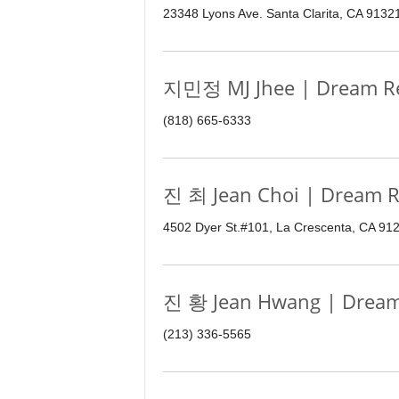
23348 Lyons Ave. Santa Clarita, CA 9132
지민정 MJ Jhee | Dream Re
(818) 665-6333
진 최 Jean Choi | Dream R
4502 Dyer St.#101, La Crescenta, CA 91
진 황 Jean Hwang | Dream
(213) 336-5565