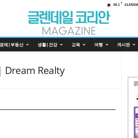
F
GLENDA
90.1
경제|부동산
생활|건강
교육
여행
게시판
 Dream Realty