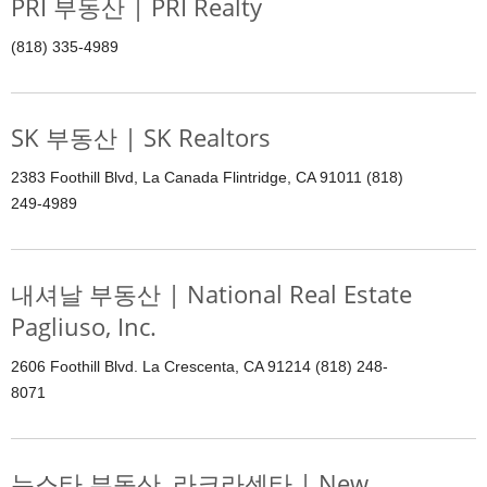
PRI 부동산 | PRI Realty
(818) 335-4989
SK 부동산 | SK Realtors
2383 Foothill Blvd, La Canada Flintridge, CA 91011 (818)
249-4989
내셔날 부동산 | National Real Estate
Pagliuso, Inc.
2606 Foothill Blvd. La Crescenta, CA 91214 (818) 248-
8071
뉴스타 부동산, 라크라센타 | New