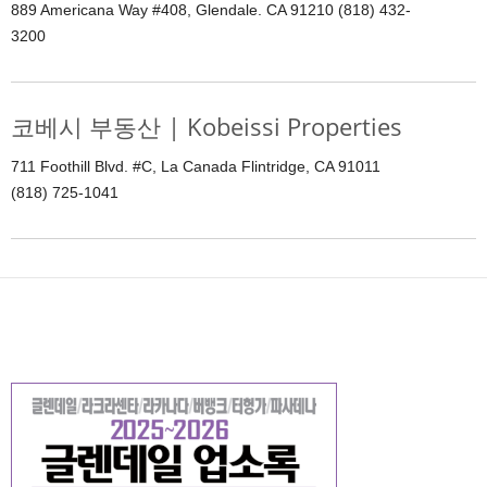
889 Americana Way #408, Glendale. CA 91210 (818) 432-
3200
코베시 부동산 | Kobeissi Properties
711 Foothill Blvd. #C, La Canada Flintridge, CA 91011
(818) 725-1041