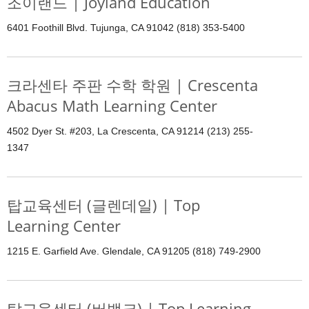
조이랜드 | Joyland Education
6401 Foothill Blvd. Tujunga, CA 91042 (818) 353-5400
크라센타 주판 수학 학원 | Crescenta
Abacus Math Learning Center
4502 Dyer St. #203, La Crescenta, CA 91214 (213) 255-
1347
탑교육센터 (글렌데일) | Top
Learning Center
1215 E. Garfield Ave. Glendale, CA 91205 (818) 749-2900
탑교육센터 (버뱅크) | Top Learning