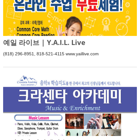
예일 라이브 | Y.A.I.L. Live
(818) 296-8951, 818-521-4115 www.yaillive.com