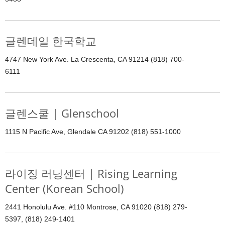
글렌데일 한국학교
4747 New York Ave. La Crescenta, CA 91214 (818) 700-
6111
글렌스쿨 | Glenschool
1115 N Pacific Ave, Glendale CA 91202 (818) 551-1000
라이징 러닝센터 | Rising Learning
Center (Korean School)
2441 Honolulu Ave. #110 Montrose, CA 91020 (818) 279-
5397, (818) 249-1401