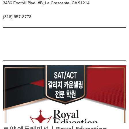
3436 Foothill Blvd. #B, La Crescenta, CA 91214
(818) 957-8773
로얄 에듀케이션 | Royal Education