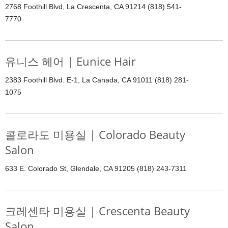
2768 Foothill Blvd, La Crescenta, CA 91214 (818) 541-
7770
유니스 헤어 | Eunice Hair
2383 Foothill Blvd. E-1, La Canada, CA 91011 (818) 281-
1075
콜로라도 미용실 | Colorado Beauty
Salon
633 E. Colorado St, Glendale, CA 91205 (818) 243-7311
크레센타 미용실 | Crescenta Beauty
Salon