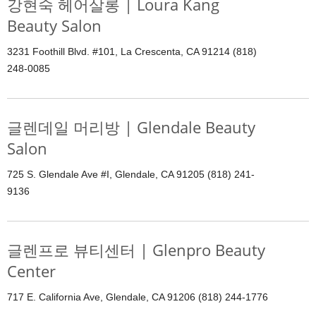
강현숙 헤어살롱 | Loura Kang
Beauty Salon
3231 Foothill Blvd. #101, La Crescenta, CA 91214 (818)
248-0085
글렌데일 머리방 | Glendale Beauty
Salon
725 S. Glendale Ave #I, Glendale, CA 91205 (818) 241-
9136
글렌프로 뷰티센터 | Glenpro Beauty
Center
717 E. California Ave, Glendale, CA 91206 (818) 244-1776