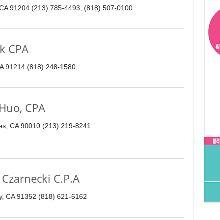
, CA 91204 (213) 785-4493, (818) 507-0100
k CPA
 CA 91214 (818) 248-1580
uo, CPA
les, CA 90010 (213) 219-8241
arnecki C.P.A
y, CA 91352 (818) 621-6162