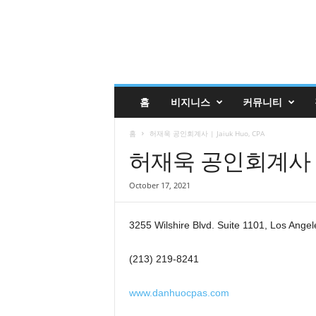
글
홈
비지니스
커뮤니티
렌
데
홈
허재욱 공인회계사 | Jaiuk Huo, CPA
일
코
허재욱 공인회계사 | J
리
안
October 17, 2021
매
거
진
3255 Wilshire Blvd. Suite 1101, Los Ange
업
소
(213) 219-8241
록
|
www.danhuocpas.com
G
l