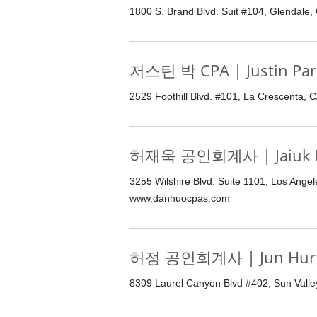
1800 S. Brand Blvd. Suit #104, Glendale
저스틴 박 CPA | Justin Par
2529 Foothill Blvd. #101, La Crescenta,
허재욱 공인회계사 | Jaiuk H
3255 Wilshire Blvd. Suite 1101, Los Ange
www.danhuocpas.com
허정 공인회계사 | Jun Hur Cz
8309 Laurel Canyon Blvd #402, Sun Valle