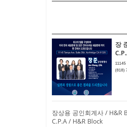
e
n
d
a
l
e
K
장 준
o
C.P
r
e
11145 
a
(818)
n
장상용 공인회계사 / H&R Bloc
C.P.A / H&R Block