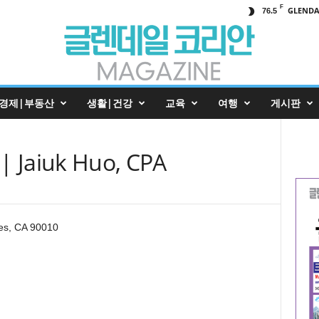
F
GLENDA
76.5
경제|부동산
생활|건강
교육
여행
게시판
aiuk Huo, CPA
les, CA 90010