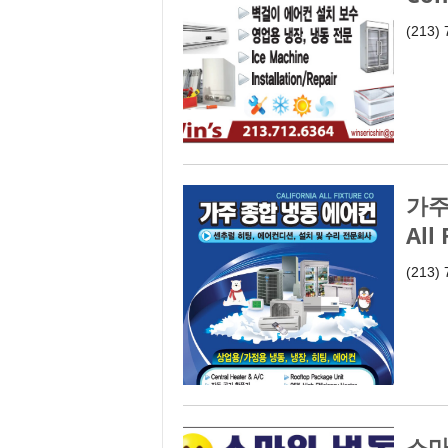
(213)
가주
All
(213) 
스마