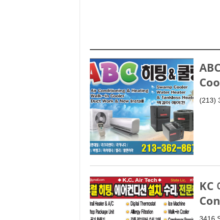
ABC
Coo
(213)
KC 
Con
3416 S