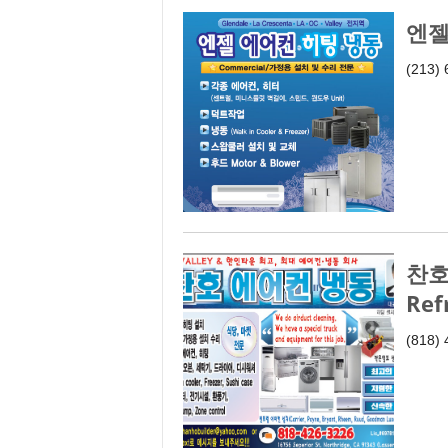
엔젤
(213)
찬호
Ref
(818)