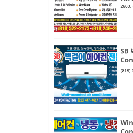
2600,
SB
Con
(818)
Win
Con