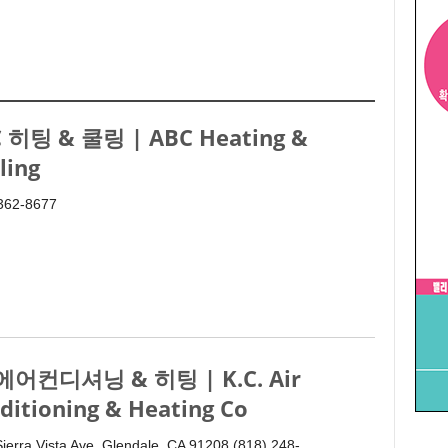
 히팅 & 쿨링 | ABC Heating &
ling
 362-8677
에어컨디셔닝 & 히팅 | K.C. Air
ditioning & Heating Co
ierra Vista Ave, Glendale, CA 91208 (818) 248-