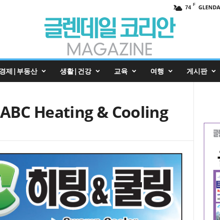
F
GLENDA
74
경제|부동산
생활|건강
교육
여행
게시판
BC Heating & Cooling