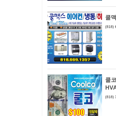
쿨맥
(818)
쿨코
HV
(818)