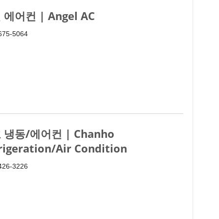
 에어컨 | Angel AC
 675-5064
 냉동/에어컨 | Chanho
rigeration/Air Condition
 426-3226