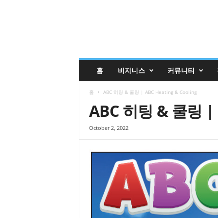
글
홈
비지니스
커뮤니티
렌
데
홈
ABC 히팅 & 쿨링 | ABC Heating & Cooling
일
코
ABC 히팅 & 쿨링 | A
리
안
October 2, 2022
매
거
진
업
소
록
|
G
l