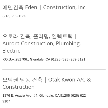
에덴건축 Eden | Construction, Inc.
(213) 292-1686
오로라 건축, 플러밍, 일렉트릭 |
Aurora Construction, Plumbing,
Electric
P.O.Box 251706., Glendale, CA 91225 (323) 259-3121
오탁권 냉동 건축 | Otak Kwon A/C &
Construction
1376 E. Acacia Ave, #4, Glendale, CA 91205 (626) 622-
9107