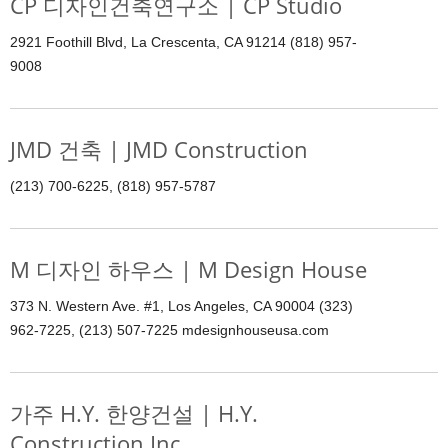
CP 디자인건축연구소 | CP Studio
2921 Foothill Blvd, La Crescenta, CA 91214 (818) 957-
9008
JMD 건축 | JMD Construction
(213) 700-6225, (818) 957-5787
M 디자인 하우스 | M Design House
373 N. Western Ave. #1, Los Angeles, CA 90004 (323)
962-7225, (213) 507-7225 mdesignhouseusa.com
가주 H.Y. 한양건설 | H.Y.
Construction Inc.