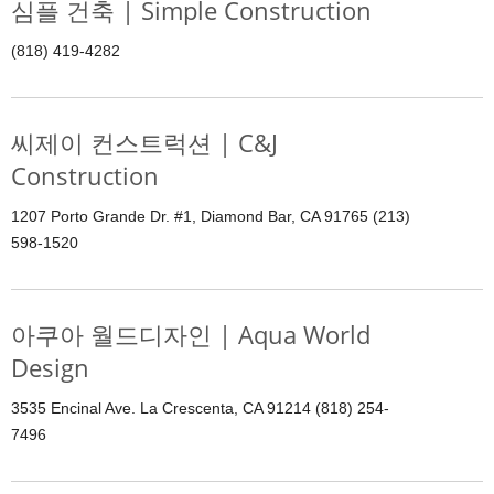
심플 건축 | Simple Construction
(818) 419-4282
씨제이 컨스트럭션 | C&J
Construction
1207 Porto Grande Dr. #1, Diamond Bar, CA 91765 (213)
598-1520
아쿠아 월드디자인 | Aqua World
Design
3535 Encinal Ave. La Crescenta, CA 91214 (818) 254-
7496